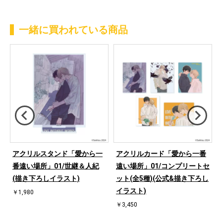
一緒に買われている商品
アクリルスタンド「愛から一
アクリルカード「愛から一番
Y
番遠い場所」01/世継＆人紀
遠い場所」01/コンプリートセ
か
(描き下ろしイラスト)
ット(全5種)(公式&描き下ろし
ラ
イラスト)
￥1,980
￥3,450