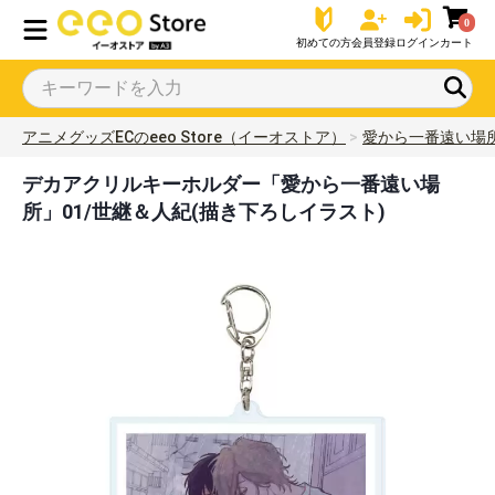
0
初めての方
会員登録
ログイン
カート
アニメグッズECのeeo Store（イーオストア）
愛から一番遠い場
デカアクリルキーホルダー「愛から一番遠い場
所」01/世継＆人紀(描き下ろしイラスト)