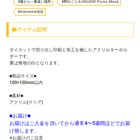
#愛から一番遠い場所
#野白ぐり A HOLIDAY Picnic Mood
#mememe先生
アイテム説明
ダイカットで切り出し印刷と加工を施したアクリルキーホル
ダーです。
裏は無地の白となります。
■商品サイズ■
100×100mm以内
■素材■
アクリル(クリア)
■お届け■
お届けはご入金を頂いてから通常4〜5週間ほどでお届
け致します。
※お届けのご注意