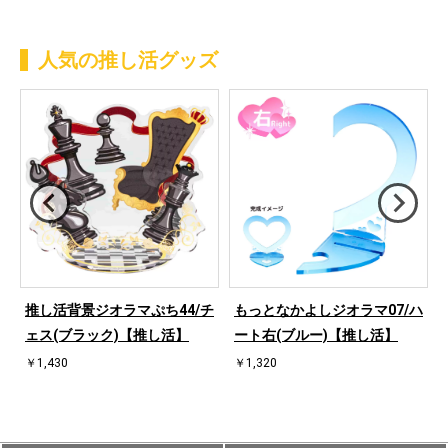
人気の推し活グッズ
ハ
推し活背景ジオラマぷち44/チ
もっとなかよしジオラマ07/ハ
ェス(ブラック)【推し活】
ート右(ブルー)【推し活】
￥1,430
￥1,320