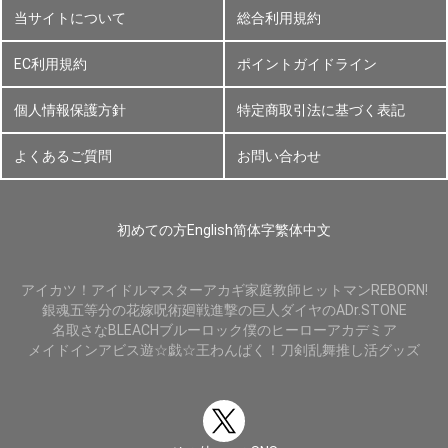
当サイトについて
総合利用規約
EC利用規約
ポイントガイドライン
個人情報保護方針
特定商取引法に基づく表記
よくあるご質問
お問い合わせ
初めての方
English
简体字
繁体中文
アイカツ！
アイドルマスター
アカギ
家庭教師ヒットマンREBORN!
銀魂
五等分の花嫁
呪術廻戦
進撃の巨人
ダイヤのA
Dr.STONE
名取さな
BLEACH
ブルーロック
僕のヒーローアカデミア
メイドインアビス
遊☆戯☆王
わんぱく！刀剣乱舞
推し活グッズ