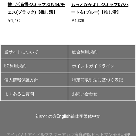
ハ
推し活背景ジオラマぷち44/チ
もっとなかよしジオラマ07/ハ
ェス(ブラック)【推し活】
ート右(ブルー)【推し活】
￥1,430
￥1,320
当サイトについて
総合利用規約
EC利用規約
ポイントガイドライン
個人情報保護方針
特定商取引法に基づく表記
よくあるご質問
お問い合わせ
初めての方
English
简体字
繁体中文
アイカツ！
アイドルマスター
アカギ
家庭教師ヒットマンREBORN!