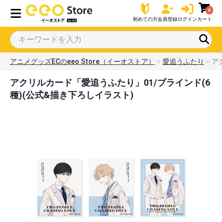
0
初めての方
会員登録
ログイン
カート
アニメグッズECのeeo Store（イーオストア）
愛追うふたり
ア
アクリルカード「愛追うふたり」01/ブラインド(6
種)(公式&描き下ろしイラスト)