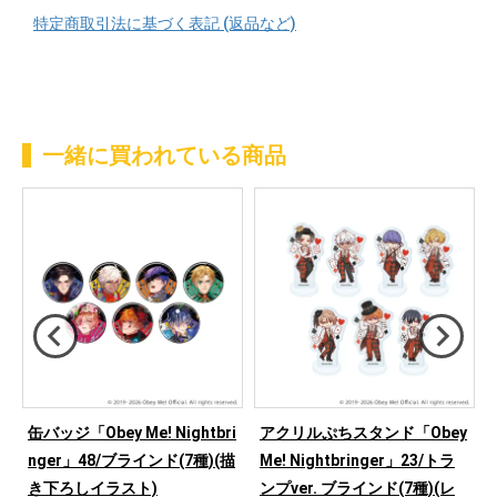
特定商取引法に基づく表記 (返品など)
一緒に買われている商品
y
缶バッジ「Obey Me! Nightbri
アクリルぷちスタンド「Obey
nger」48/ブラインド(7種)(描
Me! Nightbringer」23/トラ
レ
き下ろしイラスト)
ンプver. ブラインド(7種)(レ