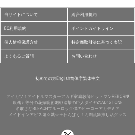
当サイトについて
総合利用規約
EC利用規約
ポイントガイドライン
個人情報保護方針
特定商取引法に基づく表記
よくあるご質問
お問い合わせ
初めての方
English
简体字
繁体中文
アイカツ！
アイドルマスター
アカギ
家庭教師ヒットマンREBORN!
銀魂
五等分の花嫁
呪術廻戦
進撃の巨人
ダイヤのA
Dr.STONE
名取さな
BLEACH
ブルーロック
僕のヒーローアカデミア
メイドインアビス
遊☆戯☆王
わんぱく！刀剣乱舞
推し活グッズ