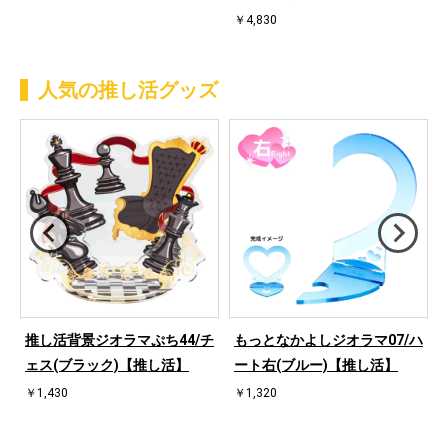
￥4,830
人気の推し活グッズ
ハ
推し活背景ジオラマぷち44/チ
もっとなかよしジオラマ07/ハ
ェス(ブラック)【推し活】
ート右(ブルー)【推し活】
￥1,430
￥1,320