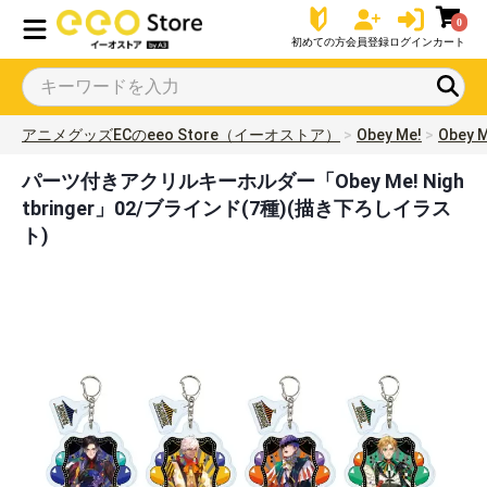
0
初めての方
会員登録
ログイン
カート
アニメグッズECのeeo Store（イーオストア）
Obey Me!
Obey M
パーツ付きアクリルキーホルダー「Obey Me! Nigh
tbringer」02/ブラインド(7種)(描き下ろしイラス
ト)