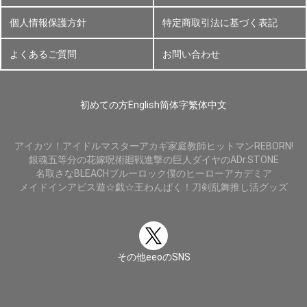
個人情報保護方針
特定商取引法に基づく表記
よくあるご質問
お問い合わせ
初めての方
English
简体字
繁体中文
アイカツ！
アイドルマスター
アカギ
家庭教師ヒットマンREBORN!
銀魂
五等分の花嫁
呪術廻戦
進撃の巨人
ダイヤのA
Dr.STONE
名取さな
BLEACH
ブルーロック
僕のヒーローアカデミア
メイドインアビス
遊☆戯☆王
わんぱく！刀剣乱舞
推し活グッズ
その他eeoのSNS