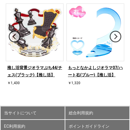
ハ
推し活背景ジオラマぷち44/チ
もっとなかよしジオラマ07/ハ
ェス(ブラック)【推し活】
ート右(ブルー)【推し活】
￥1,430
￥1,320
当サイトについて
総合利用規約
EC利用規約
ポイントガイドライン