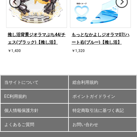
ハ
推し活背景ジオラマぷち44/チ
もっとなかよしジオラマ07/ハ
ェス(ブラック)【推し活】
ート右(ブルー)【推し活】
￥1,430
￥1,320
当サイトについて
総合利用規約
EC利用規約
ポイントガイドライン
個人情報保護方針
特定商取引法に基づく表記
よくあるご質問
お問い合わせ