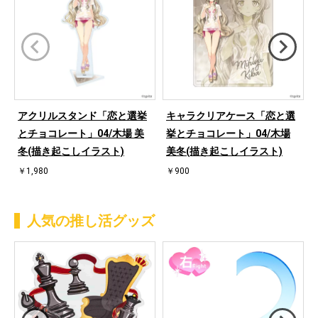
アクリルスタンド「恋と選挙
キャラクリアケース「恋と選
とチョコレート」04/木場 美
挙とチョコレート」04/木場
冬(描き起こしイラスト)
美冬(描き起こしイラスト)
￥1,980
￥900
人気の推し活グッズ