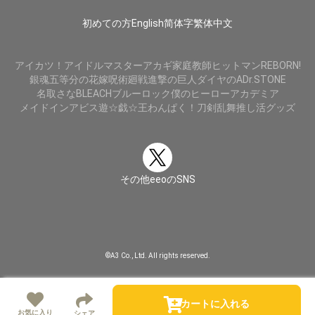
初めての方
English
简体字
繁体中文
アイカツ！
アイドルマスター
アカギ
家庭教師ヒットマンREBORN!
銀魂
五等分の花嫁
呪術廻戦
進撃の巨人
ダイヤのA
Dr.STONE
名取さな
BLEACH
ブルーロック
僕のヒーローアカデミア
メイドインアビス
遊☆戯☆王
わんぱく！刀剣乱舞
推し活グッズ
その他eeoのSNS
©A3 Co., Ltd. All rights reserved.
カートに入れる
お気に入り
シェア