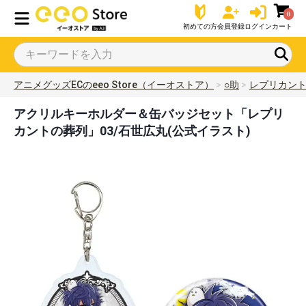
0
初めての方
会員登録
ログイン
カート
アニメグッズECのeeo Store（イーオストア）
○助
レプリカン
アクリルキーホルダー＆缶バッジセット「レプリ
カントの葬列」03/石世広丸(公式イラスト)