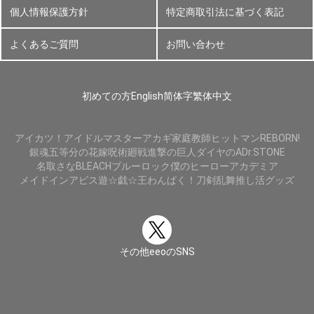
個人情報保護方針
特定商取引法に基づく表記
よくあるご質問
お問い合わせ
初めての方
English
简体字
繁体中文
アイカツ！
アイドルマスター
アカギ
家庭教師ヒットマンREBORN!
銀魂
五等分の花嫁
呪術廻戦
進撃の巨人
ダイヤのA
Dr.STONE
名取さな
BLEACH
ブルーロック
僕のヒーローアカデミア
メイドインアビス
遊☆戯☆王
わんぱく！刀剣乱舞
推し活グッズ
その他eeoのSNS