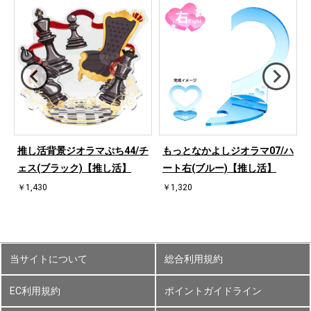
ハ
推し活背景ジオラマぷち44/チ
もっとなかよしジオラマ07/ハ
ェス(ブラック)【推し活】
ート右(ブルー)【推し活】
￥1,430
￥1,320
当サイトについて
総合利用規約
EC利用規約
ポイントガイドライン