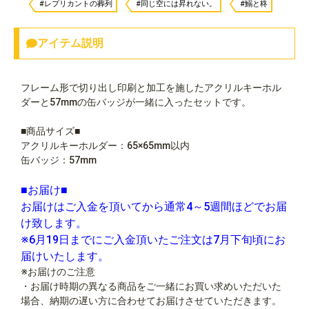
#レプリカントの葬列
#同じ空には昇れない。
#鰯と柊
アイテム説明
フレーム形で切り出し印刷と加工を施したアクリルキーホル
ダーと57mmの缶バッジが一緒に入ったセットです。
■商品サイズ■
アクリルキーホルダー：65×65mm以内
缶バッジ：57mm
■お届け■
お届けはご入金を頂いてから通常4～5週間ほどでお届
け致します。
※6月19日までにご入金頂いたご注文は7月下旬頃にお
届けいたします。
※お届けのご注意
・お届け時期の異なる商品をご一緒にお買い求めいただいた
場合、納期の遅い方に合わせてお届けさせていただきます。