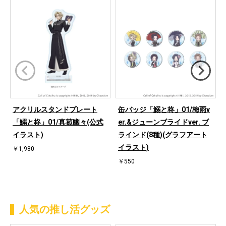
アクリルスタンドプレート
缶バッジ「鰯と柊」01/梅雨v
「鰯と柊」01/真菰幽々(公式
er.&ジューンブライドver. ブ
イラスト)
ラインド(8種)(グラフアート
イラスト)
￥1,980
￥550
人気の推し活グッズ