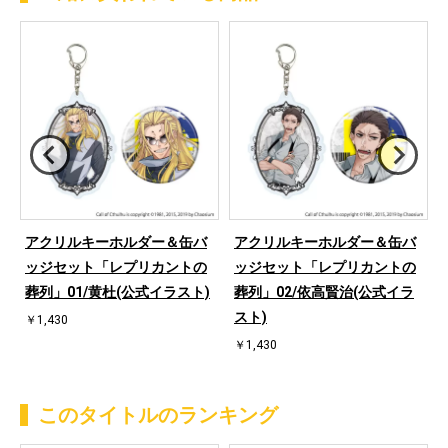
アクリルキーホルダー＆缶バ
アクリルキーホルダー＆缶バ
/
ッジセット「レプリカントの
ッジセット「レプリカントの
葬列」01/黄杜(公式イラスト)
葬列」02/依高賢治(公式イラ
スト)
￥1,430
￥1,430
このタイトルのランキング