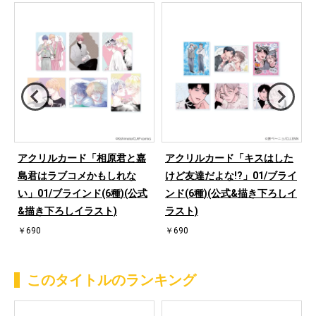
m
アクリルカード「相原君と嘉
アクリルカード「キスはした
島君はラブコメかもしれな
けど友達だよな!?」01/ブライ
ラ
い」01/ブラインド(6種)(公式
ンド(6種)(公式&描き下ろしイ
&描き下ろしイラスト)
ラスト)
￥690
￥690
このタイトルのランキング