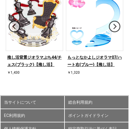
ハ
推し活背景ジオラマぷち44/チ
もっとなかよしジオラマ07/ハ
ェス(ブラック)【推し活】
ート右(ブルー)【推し活】
￥1,430
￥1,320
当サイトについて
総合利用規約
EC利用規約
ポイントガイドライン
個人情報保護方針
特定商取引法に基づく表記