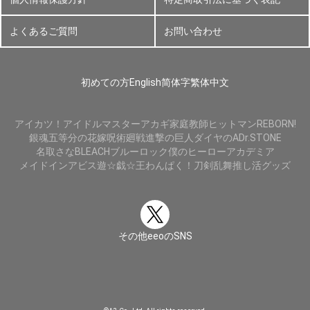
よくあるご質問
お問い合わせ
初めての方
English
简体字
繁体中文
アイカツ！
アイドルマスター
アカギ
家庭教師ヒットマンREBORN!
銀魂
五等分の花嫁
呪術廻戦
進撃の巨人
ダイヤのA
Dr.STONE
名取さな
BLEACH
ブルーロック
僕のヒーローアカデミア
メイドインアビス
遊☆戯☆王
わんぱく！刀剣乱舞
推し活グッズ
その他eeoのSNS