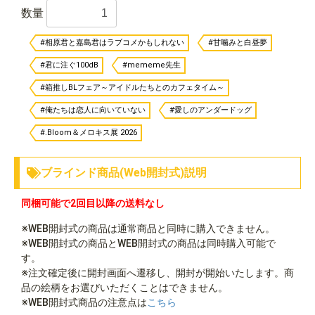
数量
#相原君と嘉島君はラブコメかもしれない
#甘噛みと白昼夢
#君に注ぐ100dB
#mememe先生
#箱推しBLフェア～アイドルたちとのカフェタイム～
#俺たちは恋人に向いていない
#愛しのアンダードッグ
#.Bloom＆メロキス展 2026
ブラインド商品(Web開封式)説明
同梱可能で2回目以降の送料なし
※WEB開封式の商品は通常商品と同時に購入できません。
※WEB開封式の商品とWEB開封式の商品は同時購入可能で
す。
※注文確定後に開封画面へ遷移し、開封が開始いたします。商
品の絵柄をお選びいただくことはできません。
※WEB開封式商品の注意点は
こちら