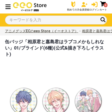
0
初めての方
会員登録
ログイン
カート
アニメグッズECのeeo Store（イーオストア）
相原君と嘉島君は
缶バッジ「相原君と嘉島君はラブコメかもしれな
い」01/ブラインド(6種)(公式&描き下ろしイラス
ト)