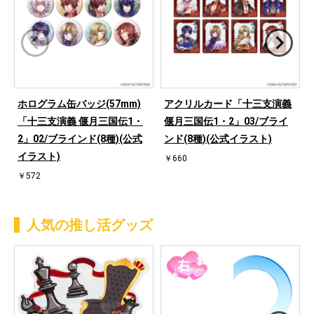
ホログラム缶バッジ(57mm)
アクリルカード「十三支演義
「十三支演義 偃月三国伝1・
偃月三国伝1・2」03/ブライ
2」02/ブラインド(8種)(公式
ンド(8種)(公式イラスト)
イラスト)
￥660
￥572
人気の推し活グッズ