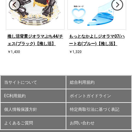
ハ
推し活背景ジオラマぷち44/チ
もっとなかよしジオラマ07/ハ
ェス(ブラック)【推し活】
ート右(ブルー)【推し活】
￥1,430
￥1,320
当サイトについて
総合利用規約
EC利用規約
ポイントガイドライン
個人情報保護方針
特定商取引法に基づく表記
よくあるご質問
お問い合わせ