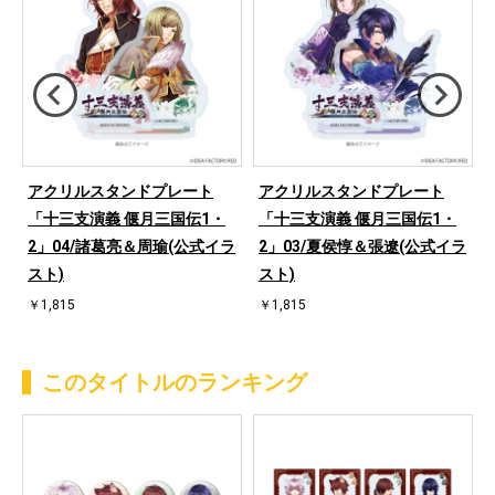
アクリルスタンドプレート
アクリルスタンドプレート
「十三支演義 偃月三国伝1・
「十三支演義 偃月三国伝1・
2」04/諸葛亮＆周瑜(公式イラ
2」03/夏侯惇＆張遼(公式イラ
スト)
スト)
￥1,815
￥1,815
このタイトルのランキング