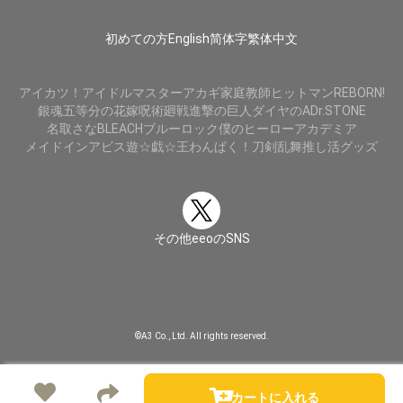
初めての方
English
简体字
繁体中文
アイカツ！
アイドルマスター
アカギ
家庭教師ヒットマンREBORN!
銀魂
五等分の花嫁
呪術廻戦
進撃の巨人
ダイヤのA
Dr.STONE
名取さな
BLEACH
ブルーロック
僕のヒーローアカデミア
メイドインアビス
遊☆戯☆王
わんぱく！刀剣乱舞
推し活グッズ
その他eeoのSNS
©A3 Co., Ltd. All rights reserved.
カートに入れる