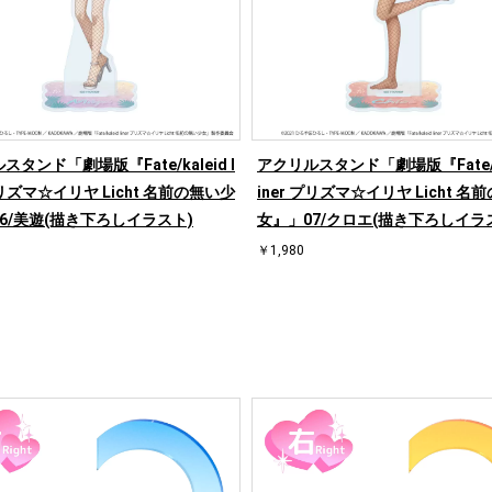
タンド「劇場版『Fate/kaleid l
アクリルスタンド「劇場版『Fate/ka
プリズマ☆イリヤ Licht 名前の無い少
iner プリズマ☆イリヤ Licht 
6/美遊(描き下ろしイラスト)
女』」07/クロエ(描き下ろしイラ
￥1,980