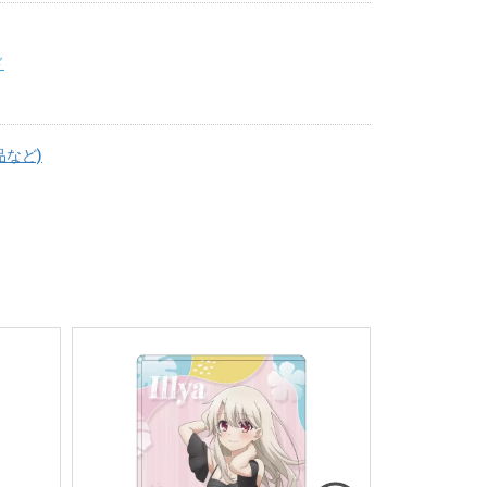
ド
品など)