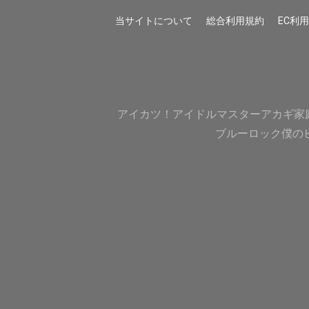
当サイトについて
総合利用規約
EC利
アイカツ！
アイドルマスター
アカギ
家
ブルーロック
僕の