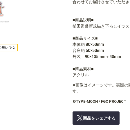
合わせてお届けさせていただき
■商品説明■
槌田監督新規描き下ろしイラス
■商品サイズ■
本体約 80×50mm
名前の無い少女
台座約 50×50mm
外装 90×135mm＋40mm
■商品素材■
アクリル
※画像はイメージです。実際の
す。
©TYPE-MOON / FGO PROJECT
商品をシェアする