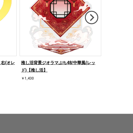
右(オレ
推し活背景ジオラマぷち48/中華風(レッ
推し活背景ジオ
ド)【推し活】
【推し活】
￥1,430
￥1,430