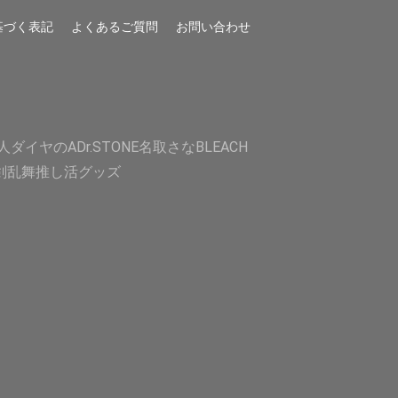
基づく表記
よくあるご質問
お問い合わせ
人
ダイヤのA
Dr.STONE
名取さな
BLEACH
剣乱舞
推し活グッズ