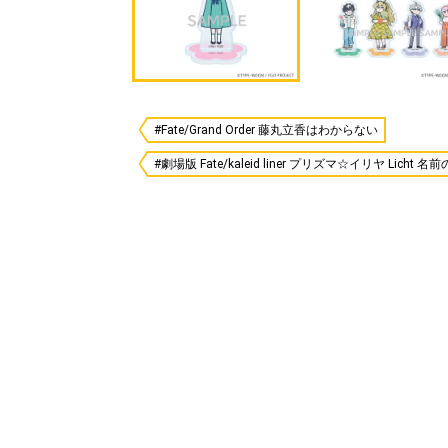
#Fate/Grand Order 藤丸立香はわからない
#劇場版 Fate/kaleid liner プリズマ☆イリヤ Licht 