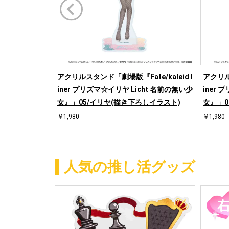
アクリルスタンド「劇場版『Fate/kaleid l
アクリルス
iner プリズマ☆イリヤ Licht 名前の無い少
iner 
女』」05/イリヤ(描き下ろしイラスト)
女』」0
￥1,980
￥1,980
人気の推し活グッズ