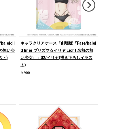
leid l
キャラクリアケース「劇場版『Fate/kalei
アクリルアート
名前の無い少
d liner プリズマ☆イリヤ Licht 名前の無
『Fate/kale
スト)
い少女』」02/イリヤ(描き下ろしイラス
ht 名前の無い
ト)
ろしイラスト)
￥900
￥3,300