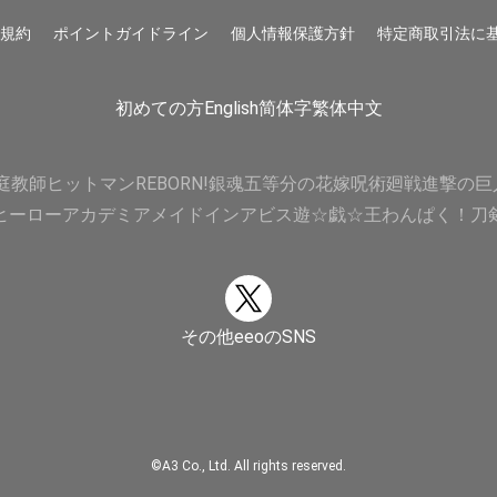
用規約
ポイントガイドライン
個人情報保護方針
特定商取引法に
初めての方
English
简体字
繁体中文
庭教師ヒットマンREBORN!
銀魂
五等分の花嫁
呪術廻戦
進撃の巨
ヒーローアカデミア
メイドインアビス
遊☆戯☆王
わんぱく！刀
その他eeoのSNS
©A3 Co., Ltd. All rights reserved.