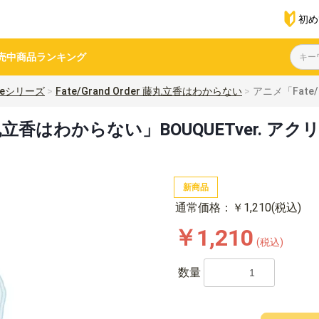
初め
売中商品
ランキング
teシリーズ
Fate/Grand Order 藤丸立香はわからない
アニメ「Fate
er 藤丸立香はわからない」BOUQUETver
新商品
通常価格：￥1,210(税込)
￥1,210
(税込)
数量