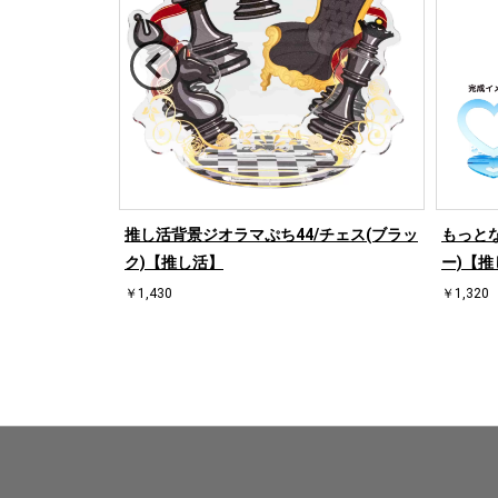
/ハート左(ブラ
推し活背景ジオラマぷち44/チェス(ブラッ
もっとな
ク)【推し活】
ー)【推
￥1,430
￥1,320