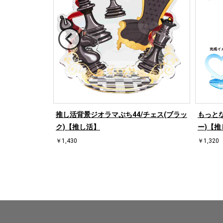
/ハート右(ホワ
推し活背景ジオラマぷち44/チェス(ブラッ
もっとな
ク)【推し活】
ー)【推
￥1,430
￥1,320