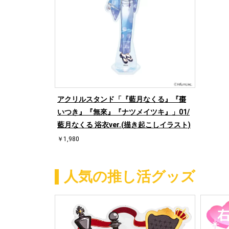
アクリルスタンド「『藍月なくる』『棗
いつき』『無來』『ナツメイツキ』」01/
藍月なくる 浴衣ver.(描き起こしイラスト)
￥1,980
人気の推し活グッズ