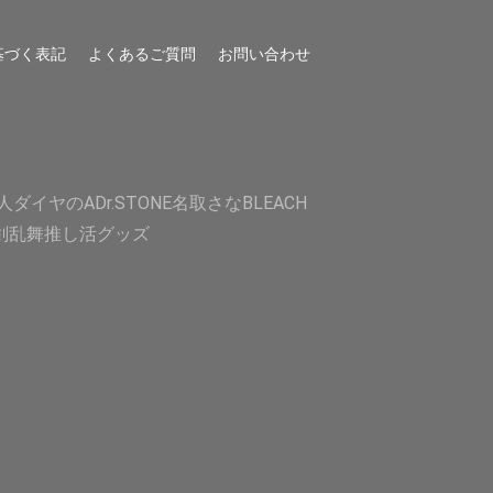
基づく表記
よくあるご質問
お問い合わせ
人
ダイヤのA
Dr.STONE
名取さな
BLEACH
剣乱舞
推し活グッズ