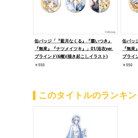
缶バッジ「『藍月なくる』『棗いつき』
缶バッ
『無來』『ナツメイツキ』」01/浴衣ver.
『無來』
ブラインド(6種)(描き起こしイラスト)
ブライン
￥550
￥550
このタイトルのランキン