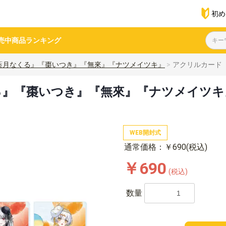
初め
売中商品
ランキング
藍月なくる』『棗いつき』『無來』『ナツメイツキ』
アクリルカード「
『棗いつき』『無來』『ナツメイツキ』」01
WEB開封式
通常価格：￥690(税込)
￥690
(税込)
数量