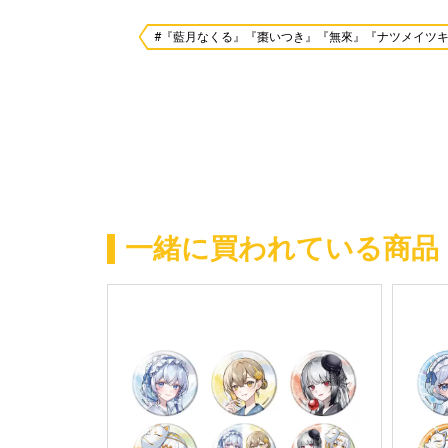
#『藍月なくる』『棗いつき』『無來』『ナツメイツ
一緒に買われている商品