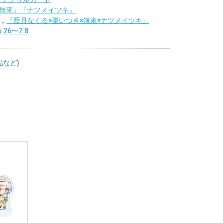
無來』『ナツメイツキ』
，
『藍月なくる×棗いつき×無來×ナツメイツキ』
.26〜7.8
品など)