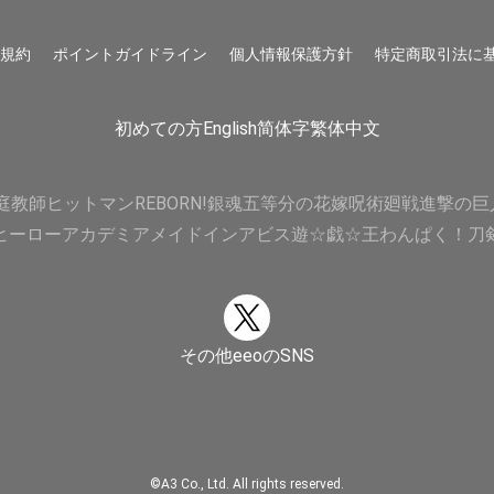
用規約
ポイントガイドライン
個人情報保護方針
特定商取引法に
初めての方
English
简体字
繁体中文
庭教師ヒットマンREBORN!
銀魂
五等分の花嫁
呪術廻戦
進撃の巨
ヒーローアカデミア
メイドインアビス
遊☆戯☆王
わんぱく！刀
その他eeoのSNS
©A3 Co., Ltd. All rights reserved.