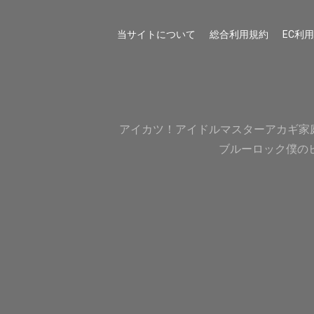
当サイトについて
総合利用規約
EC利
アイカツ！
アイドルマスター
アカギ
家
ブルーロック
僕の