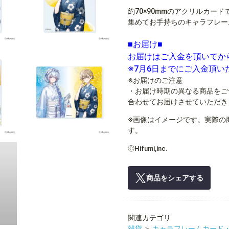
約70×90mmのアクリルカード
集めてお手持ちのキャラフレー
■お届け■
お届けはご入金を頂いてか
※7月6日までにご入金頂
※お届けのご注意
・お届け時期の異なる商品をご
合わせてお届けさせていただき
※画像はイメージです。実際の
す。
ⒸHifumi,inc.
商品をシェアする
関連カテゴリ
雑貨
＞
キャラフレームカード