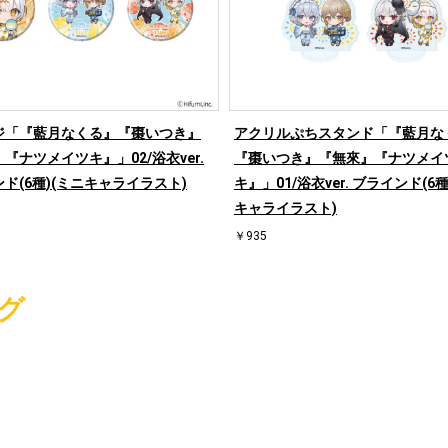
ジ「『藍月なくる』『棗いつき』
アクリルぷちスタンド「『藍月な
『ナツメイツキ』」02/浴衣ver.
『棗いつき』『無來』『ナツメイ
ド(6種)(ミニキャライラスト)
キ』」01/浴衣ver. ブラインド(6種
キャライラスト)
￥935
グ