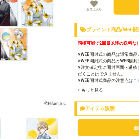
お気に入り
ブラインド商品(Web開
同梱可能で2回目以降の送料な
※WEB開封式の商品は通常商
※WEB開封式の商品とWEB開
※注文確定後に開封画面へ遷移
だくことはできません。
※WEB開封式商品の注意点は
こ
+ もっと見る
アイテム説明
全