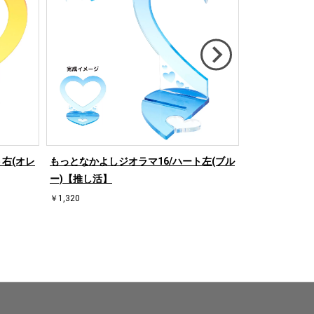
右(オレ
もっとなかよしジオラマ16/ハート左(ブル
もっとなかよし
ー)【推し活】
ンジ)【推し活
￥1,320
￥1,320