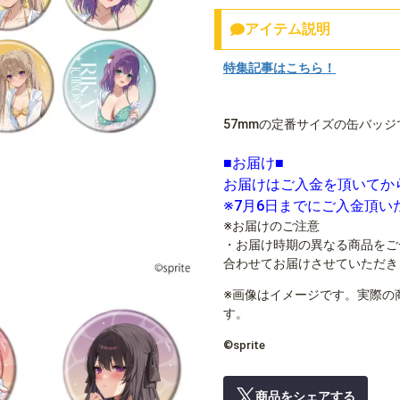
アイテム説明
特集記事はこちら！
57mmの定番サイズの缶バッジ
■お届け■
お届けはご入金を頂いてか
※7月6日までにご入金頂
※お届けのご注意
・お届け時期の異なる商品をご
合わせてお届けさせていただき
※画像はイメージです。実際の
す。
©sprite
商品をシェアする