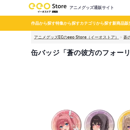
アニメグッズ通販サイト
作品から探す
特集から探す
カテゴリから探す
新商品
販
アニメグッズECのeeo Store（イーオストア）
蒼
缶バッジ「蒼の彼方のフォーリズ