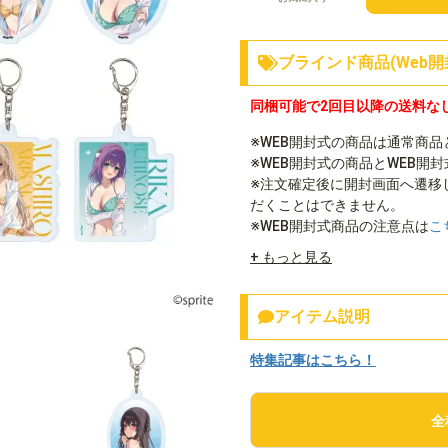
ブラインド商品(Web開
同梱可能で2回目以降の送料な
※WEB開封式の商品は通常商
※WEB開封式の商品とWEB開
※注文確定後に開封画面へ遷移
だくことはできません。
※WEB開封式商品の注意点は
こ
+ もっと見る
アイテム説明
特集記事はこちら！
全