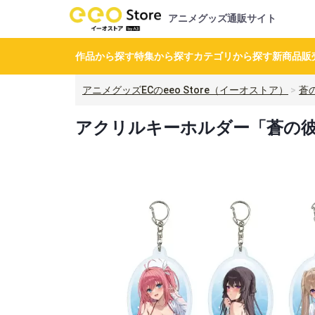
アニメグッズ通販サイト
作品から探す
特集から探す
カテゴリから探す
新商品
販
アニメグッズECのeeo Store（イーオストア）
蒼
アクリルキーホルダー「蒼の彼方