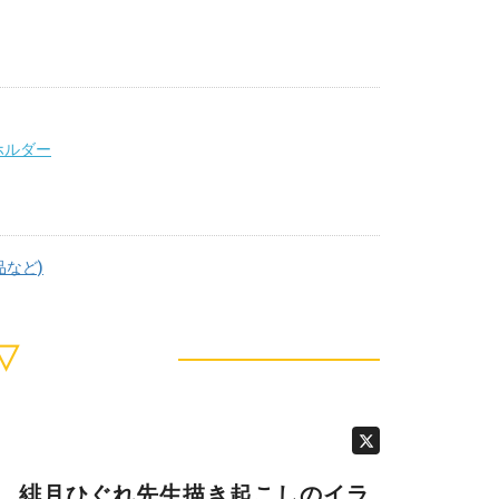
ホルダー
品など)
▽