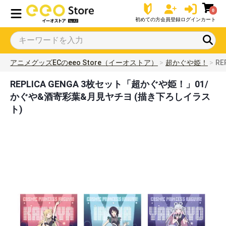
0
初めての方
会員登録
ログイン
カート
アニメグッズECのeeo Store（イーオストア）
超かぐや姫！
R
REPLICA GENGA 3枚セット「超かぐや姫！」01/
かぐや&酒寄彩葉&月見ヤチヨ (描き下ろしイラス
ト)