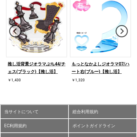
ハ
推し活背景ジオラマぷち44/チ
もっとなかよしジオラマ07/ハ
ェス(ブラック)【推し活】
ート右(ブルー)【推し活】
￥1,430
￥1,320
当サイトについて
総合利用規約
EC利用規約
ポイントガイドライン