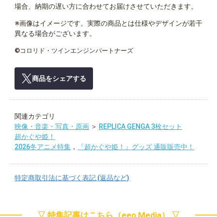
場合、納期の遅い方に合わせてお届けさせていただきます。
※画像はイメージです。実際の商品とは仕様やデザインが若干
異なる場合がございます。
©コロリド・ツインエンジンパートナーズ
商品をシェアする
関連カテゴリ
映像・音楽・写真・原画
＞
REPLICA GENGA 3枚セット
超かぐや姫！
2026冬アニメ特集
，
『超かぐや姫！』グッズ 通販販売中！
特定商取引法に基づく表記 (返品など)
▽ 特集記事はこちら（eeo Media） ▽