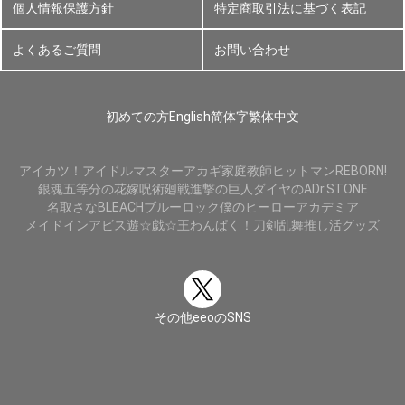
個人情報保護方針
特定商取引法に基づく表記
よくあるご質問
お問い合わせ
初めての方
English
简体字
繁体中文
アイカツ！
アイドルマスター
アカギ
家庭教師ヒットマンREBORN!
銀魂
五等分の花嫁
呪術廻戦
進撃の巨人
ダイヤのA
Dr.STONE
名取さな
BLEACH
ブルーロック
僕のヒーローアカデミア
メイドインアビス
遊☆戯☆王
わんぱく！刀剣乱舞
推し活グッズ
その他eeoのSNS