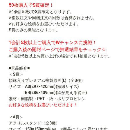
50枚購入でS賞確定！
※1会計50枚でS賞確定となります。
※複数注文や同梱注文の回数は合算されません。
※お好きな絵柄をお選びいただけます。
S賞のみの機能となります。
1会計5枚以上ご購入でWチャンスに挑戦！
ご購入後の開封ページで抽選結果をチェック☆
※1会計5枚以上お買い上げの場合でも1抽選となります。
■景品紹介■
＜S賞＞
額縁入りプレミアム複製原画(L)（全3種）
サイズ：A3(297×420mm)(額縁サイズ)
B4(286×409mm)(絵が見える範囲)
素材：樹脂製・PET・紙・ポリプロピレン
お好きな絵柄をお選びいただけます！
＜A賞＞
アクリルスタンド（全3種）
サイズ：150×150mm以内 ※商品によって異なります