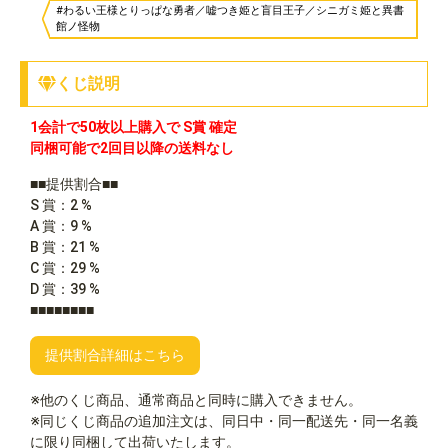
#わるい王様とりっぱな勇者／嘘つき姫と盲目王子／シニガミ姫と異書
館ノ怪物
くじ説明
1会計で50枚以上購入で S賞 確定
同梱可能で2回目以降の送料なし
■■提供割合■■
S 賞：2 %
A 賞：9 %
B 賞：21 %
C 賞：29 %
D 賞：39 %
■■■■■■■■
提供割合詳細はこちら
※他のくじ商品、通常商品と同時に購入できません。
※同じくじ商品の追加注文は、同日中・同一配送先・同一名義
に限り同梱して出荷いたします。