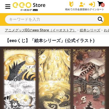
0
初めての方
会員登録
ログイン
カート
アニメグッズECのeeo Store（イーオストア）
絵本シリーズ
わ
【eeoくじ】「絵本シリーズ」(公式イラスト)