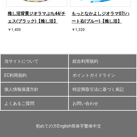
ハ
推し活背景ジオラマぷち44/チ
もっとなかよしジオラマ07/ハ
ェス(ブラック)【推し活】
ート右(ブルー)【推し活】
￥1,430
￥1,320
当サイトについて
総合利用規約
EC利用規約
ポイントガイドライン
個人情報保護方針
特定商取引法に基づく表記
よくあるご質問
お問い合わせ
初めての方
English
简体字
繁体中文