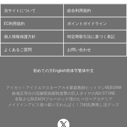
当サイトについて
総合利用規約
EC利用規約
ポイントガイドライン
個人情報保護方針
特定商取引法に基づく表記
よくあるご質問
お問い合わせ
初めての方
English
简体字
繁体中文
アイカツ！
アイドルマスター
アカギ
家庭教師ヒットマンREBORN!
銀魂
五等分の花嫁
呪術廻戦
進撃の巨人
ダイヤのA
Dr.STONE
名取さな
BLEACH
ブルーロック
僕のヒーローアカデミア
メイドインアビス
遊☆戯☆王
わんぱく！刀剣乱舞
推し活グッズ