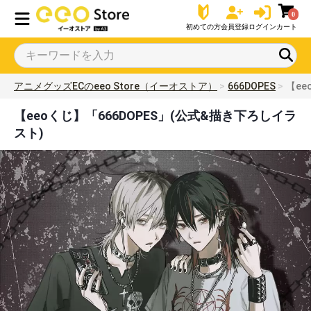
0
初めての方
会員登録
ログイン
カート
アニメグッズECのeeo Store（イーオストア）
666DOPES
【ee
【eeoくじ】「666DOPES」(公式&描き下ろしイラ
スト)