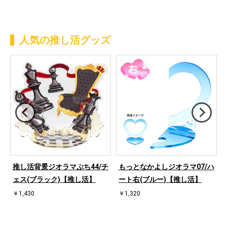
人気の推し活グッズ
桜
推し活背景ジオラマぷち44/チ
もっとなかよしジオラマ07/ハ
ェス(ブラック)【推し活】
ート右(ブルー)【推し活】
￥1,430
￥1,320