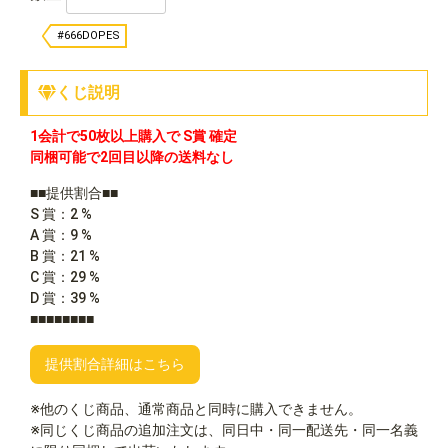
#666DOPES
くじ説明
1会計で50枚以上購入で S賞 確定
同梱可能で2回目以降の送料なし
■■提供割合■■
S 賞：2 %
A 賞：9 %
B 賞：21 %
C 賞：29 %
D 賞：39 %
■■■■■■■■
提供割合詳細はこちら
※他のくじ商品、通常商品と同時に購入できません。
※同じくじ商品の追加注文は、同日中・同一配送先・同一名義