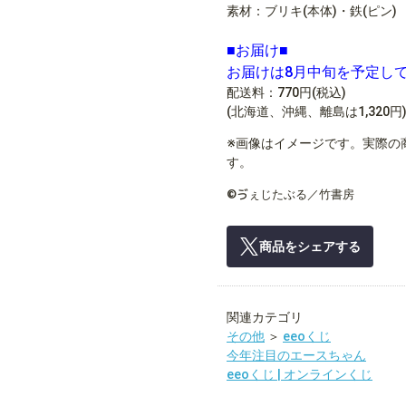
素材：ブリキ(本体)・鉄(ピン)
■お届け■
お届けは8月中旬を予定し
配送料：770円(税込)
(北海道、沖縄、離島は1,320円
※画像はイメージです。実際の
す。
©ゔぇじたぶる／竹書房
商品をシェアする
関連カテゴリ
その他
＞
eeoくじ
今年注目のエースちゃん
eeoくじ | オンラインくじ