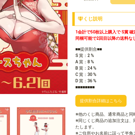
くじ説明
1会計で50枚以上購入で S賞 確
同梱可能で2回目以降の送料な
■■提供割合■■
S 賞：2 %
A 賞：8 %
B 賞：24 %
C 賞：30 %
D 賞：36 %
■■■■■■■■
提供割合詳細はこちら
※他のくじ商品、通常商品と同
※同じくじ商品の追加注文は、
たします。
※ご住所やお名前に誤って半角