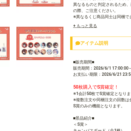
異なるものと判定されるため、
の際、ご注意ください。
※異なるくじ商品同士は同梱で
+ もっと見る
アイテム説明
■販売期間■
販売期間：2026/6/1 17:00:00～2
お支払い期限：2026/6/21 23:59
50枚購入でS賞確定！
※1会計50枚でS賞確定となり
※複数注文や同梱注文の回数は
S賞のみの機能となります。
■景品紹介■
＜S賞＞
キャンバスボード（全1種）