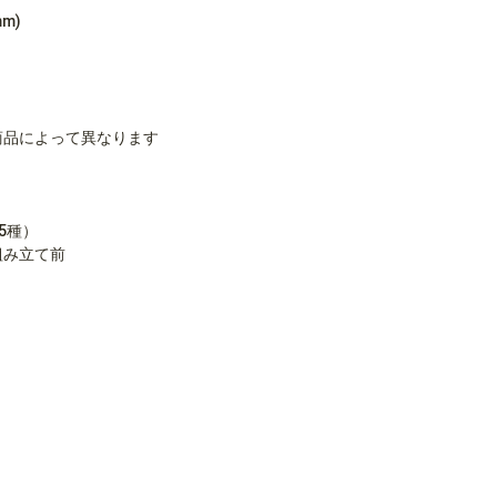
m)
※商品によって異なります
5種）
※組み立て前
）