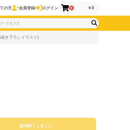
ての方
会員登録
ログイン
￥0
0
&描き下ろしイラスト)
販売終了しました