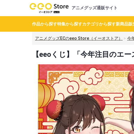
アニメグッズ通販サイト
作品から探す
特集から探す
カテゴリから探す
新商品
販
アニメグッズECのeeo Store（イーオストア）
今
【eeoくじ】「今年注目のエー