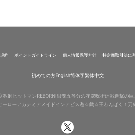
用規約
ポイントガイドライン
個人情報保護方針
特定商取引法に
初めての方
English
简体字
繁体中文
庭教師ヒットマンREBORN!
銀魂
五等分の花嫁
呪術廻戦
進撃の巨
ヒーローアカデミア
メイドインアビス
遊☆戯☆王
わんぱく！刀