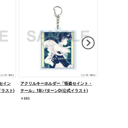
セイン
アクリルキーホルダー「怪盗セイント・
アクリルキー
イラスト)
テール」18/パターンD(公式イラスト)
テール」15/
￥880
￥880