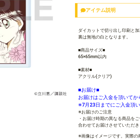
アイテム説明
ダイカットで切り出し印刷と加
裏は無地の白となります。
■商品サイズ■
65×65mm以内
■素材■
アクリル(クリア)
■お届け■
お届けはご入金を頂いてか
※7月23日までにご入金頂
※お届けのご注意
・お届け時期の異なる商品をご
合わせてお届けさせていただき
※画像はイメージです。実際の