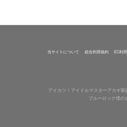
当サイトについて
総合利用規約
EC利
アイカツ！
アイドルマスター
アカギ
家
ブルーロック
僕の