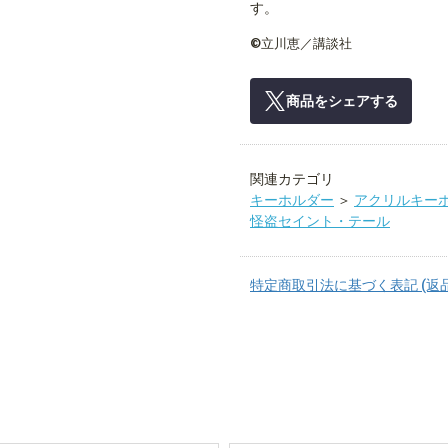
す。
©立川恵／講談社
商品をシェアする
関連カテゴリ
キーホルダー
＞
アクリルキー
怪盗セイント・テール
特定商取引法に基づく表記 (返