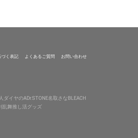
基づく表記
よくあるご質問
お問い合わせ
人
ダイヤのA
Dr.STONE
名取さな
BLEACH
剣乱舞
推し活グッズ