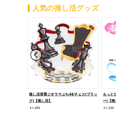
人気の推し活グッズ
/ハート左(ブル
推し活背景ジオラマぷち44/チェス(ブラッ
もっとな
ク)【推し活】
ー)【推
￥1,430
￥1,320