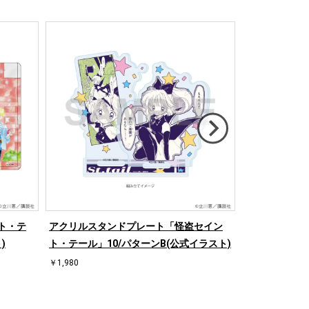
ト・テ
アクリルスタンドプレート「怪盗セイン
REPLICA 
)
ト・テール」10/パターンB(公式イラスト)
ト・テール」0
飛鳥大貴(公式
￥1,980
￥1,320