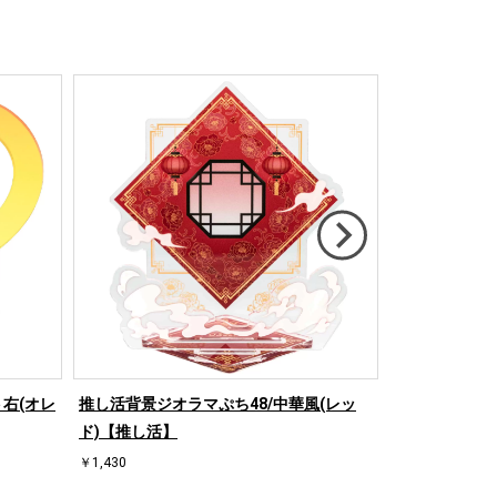
右(オレ
推し活背景ジオラマぷち48/中華風(レッ
推し活背景ジオ
ド)【推し活】
ド)【推し活】
￥1,430
￥1,430