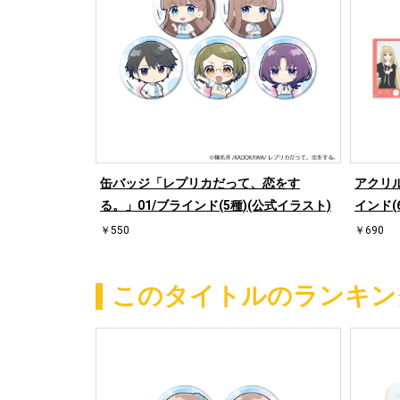
缶バッジ「レプリカだって、恋をす
アクリ
る。」01/ブラインド(5種)(公式イラスト)
インド(
￥550
￥690
このタイトルのランキン