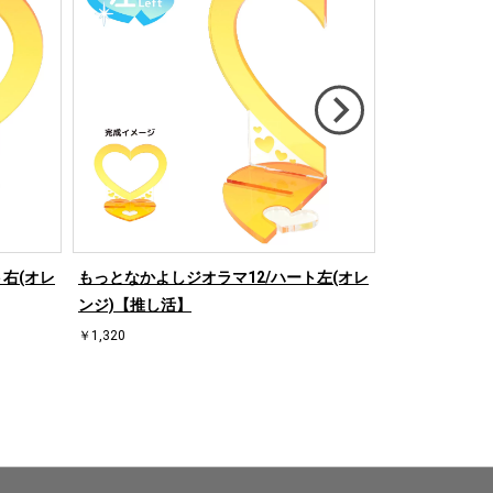
右(オレ
もっとなかよしジオラマ12/ハート左(オレ
もっとなかよし
ンジ)【推し活】
ド)【推し活】
￥1,320
￥1,320