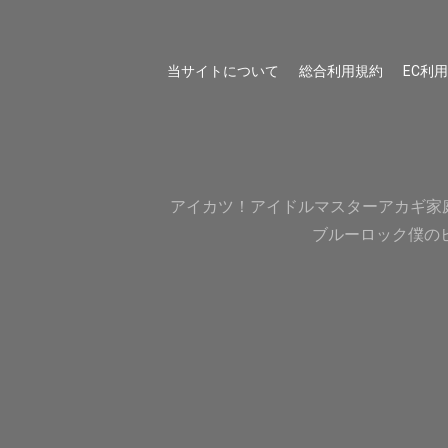
当サイトについて
総合利用規約
EC利
アイカツ！
アイドルマスター
アカギ
家
ブルーロック
僕の