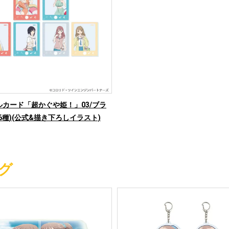
ルカード「超かぐや姫！」03/ブラ
6種)(公式&描き下ろしイラスト)
グ