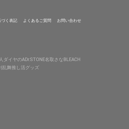
基づく表記
よくあるご質問
お問い合わせ
人
ダイヤのA
Dr.STONE
名取さな
BLEACH
剣乱舞
推し活グッズ