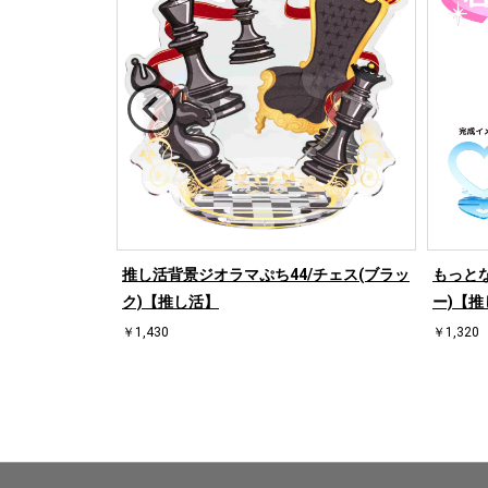
/桜【推し活】
推し活背景ジオラマぷち44/チェス(ブラッ
もっとな
ク)【推し活】
ー)【推
￥1,430
￥1,320