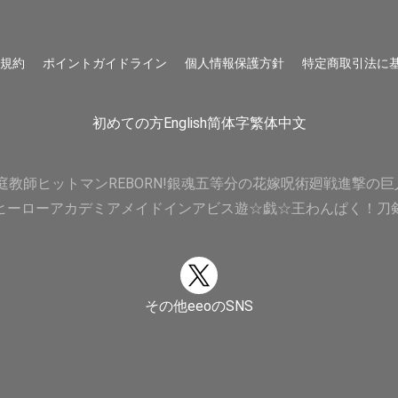
用規約
ポイントガイドライン
個人情報保護方針
特定商取引法に
初めての方
English
简体字
繁体中文
庭教師ヒットマンREBORN!
銀魂
五等分の花嫁
呪術廻戦
進撃の巨
ヒーローアカデミア
メイドインアビス
遊☆戯☆王
わんぱく！刀
その他eeoのSNS