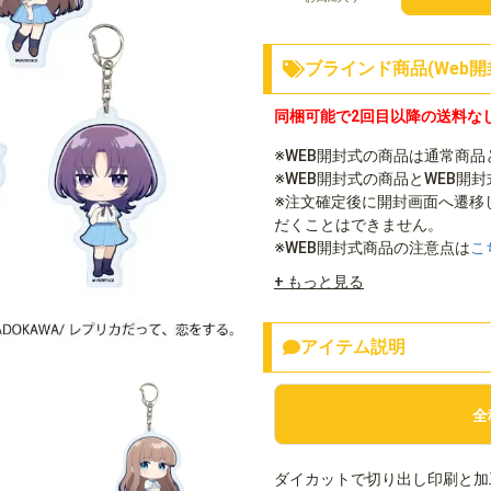
ブラインド商品(Web開
同梱可能で2回目以降の送料な
※WEB開封式の商品は通常商
※WEB開封式の商品とWEB開
※注文確定後に開封画面へ遷移
だくことはできません。
※WEB開封式商品の注意点は
こ
+ もっと見る
アイテム説明
全
ダイカットで切り出し印刷と加