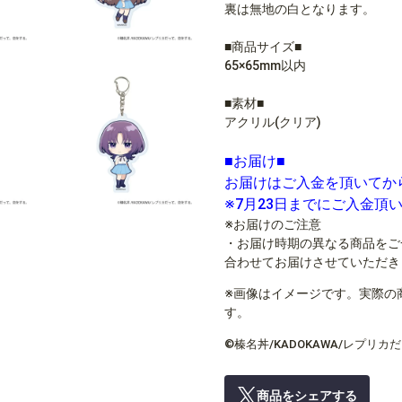
裏は無地の白となります。
■商品サイズ■
65×65mm以内
■素材■
アクリル(クリア)
■お届け■
お届けはご入金を頂いてか
※7月23日までにご入金頂
※お届けのご注意
・お届け時期の異なる商品をご
合わせてお届けさせていただき
※画像はイメージです。実際の
す。
©榛名丼/KADOKAWA/レプリ
商品をシェアする