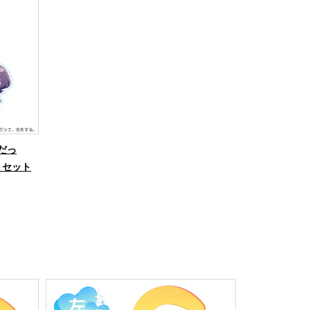
だっ
トセット