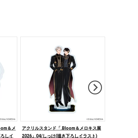
oom＆メ
アクリルスタンド「.Bloom＆メロキス展
アクリルカード「
下ろしイ
2026」04/しっけ(描き下ろしイラスト)
26」20/スズ