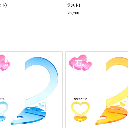
ト)
ラスト)
￥2,200