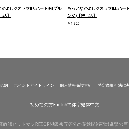
かよしジオラマ07/ハート右(ブル
もっとなかよしジオラマ03/ハート
し活】
ンジ)【推し活】
￥1,320
用規約
ポイントガイドライン
個人情報保護方針
特定商取引法に
初めての方
English
简体字
繁体中文
庭教師ヒットマンREBORN!
銀魂
五等分の花嫁
呪術廻戦
進撃の巨