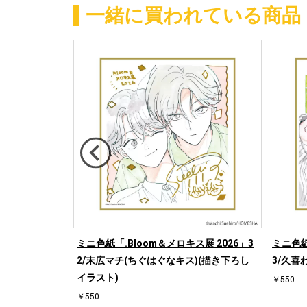
一緒に買われている商品
展 2026」5
ミニ色紙「.Bloom＆メロキス展 2026」3
ミニ色紙
スト)
2/末広マチ(ちぐはぐなキス)(描き下ろし
3/久喜
イラスト)
￥550
￥550