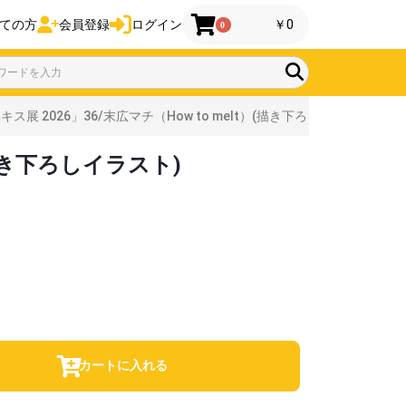
ての方
会員登録
ログイン
￥0
0
キス展 2026」36/末広マチ（How to melt）(描き下ろしイラスト)
(描き下ろしイラスト)
カートに入れる