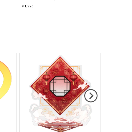
￥1,925
￥660