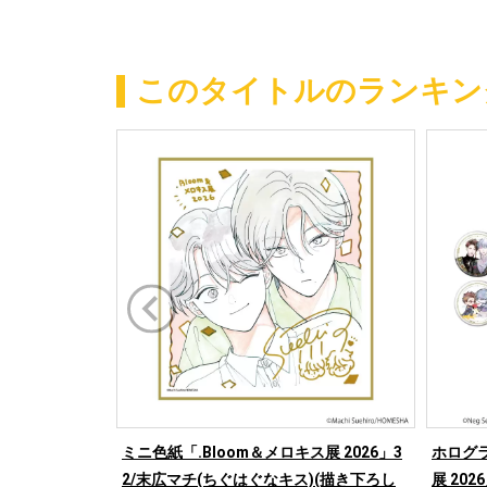
このタイトルのランキン
ミニ色紙「.Bloom＆メロキス展 2026」3
ホログラ
2/末広マチ(ちぐはぐなキス)(描き下ろし
展 202