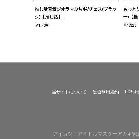
/ハート左(ブル
推し活背景ジオラマぷち44/チェス(ブラッ
もっとな
ク)【推し活】
ー)【推
￥1,430
￥1,320
当サイトについて
総合利用規約
EC利
アイカツ！
アイドルマスター
アカギ
家