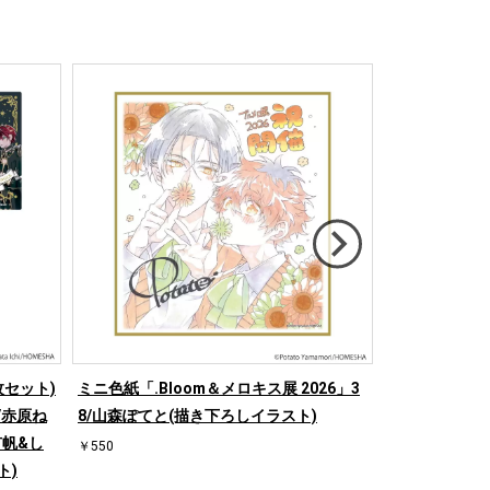
セット)
ミニ色紙「.Bloom＆メロキス展 2026」3
ミニ色紙「.Bl
1/赤原ね
8/山森ぽてと(描き下ろしイラスト)
3/熊雪ふる(
帆&し
￥550
￥550
ト)