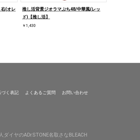
右(オレ
推し活背景ジオラマぷち48/中華風(レッ
推し活背景ジオ
ド)【推し活】
ド)【推し活】
￥1,430
￥1,430
基づく表記
よくあるご質問
お問い合わせ
人
ダイヤのA
Dr.STONE
名取さな
BLEACH