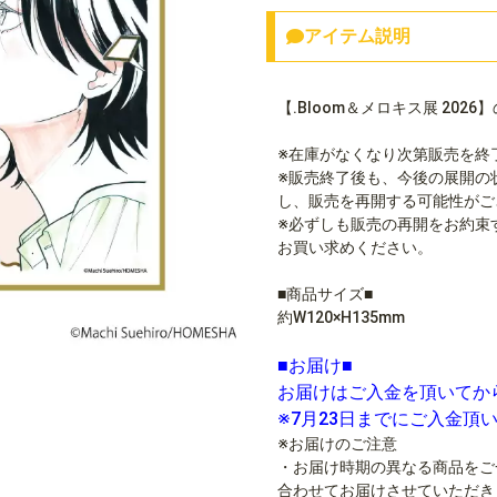
アイテム説明
【.Bloom＆メロキス展 20
※在庫がなくなり次第販売を終
※販売終了後も、今後の展開の
し、販売を再開する可能性がご
※必ずしも販売の再開をお約束
お買い求めください。
■商品サイズ■
約W120×H135mm
■お届け■
お届けはご入金を頂いてか
※7月23日までにご入金頂
※お届けのご注意
・お届け時期の異なる商品をご
合わせてお届けさせていただき