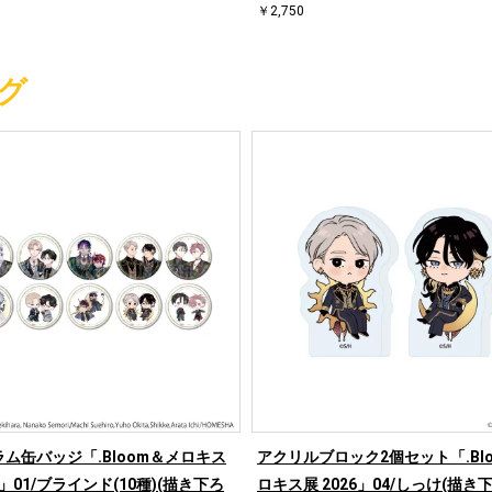
￥2,750
グ
ム缶バッジ「.Bloom＆メロキス
アクリルブロック2個セット「.Bl
6」01/ブラインド(10種)(描き下ろ
ロキス展 2026」04/しっけ(描き