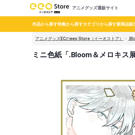
アニメグッズ通販サイト
作品から探す
特集から探す
カテゴリから探す
新商品
販
アニメグッズECのeeo Store（イーオストア）
.B
ミニ色紙「.Bloom＆メロキス展 