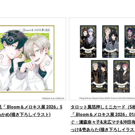
「.Bloom＆メロキス展 2026」5
タロット風箔押しミニカード（5枚
わかめ(描き下ろしイラスト)
「.Bloom＆メロキス展 2026」0
ぐ・瀬森奈々子&末広マチ&沖田有
っけ&壱あらた(描き下ろしイラス