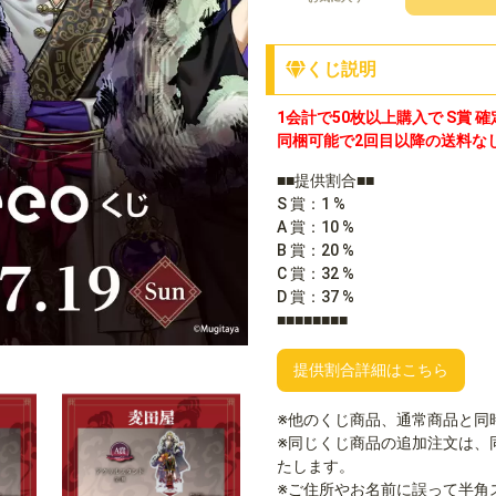
くじ説明
1会計で50枚以上購入で S賞 確
同梱可能で2回目以降の送料な
■■提供割合■■
S 賞：1 %
A 賞：10 %
B 賞：20 %
C 賞：32 %
D 賞：37 %
■■■■■■■■
提供割合詳細はこちら
※他のくじ商品、通常商品と同
※同じくじ商品の追加注文は、
たします。
※ご住所やお名前に誤って半角