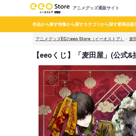
アニメグッズ通販サイト
作品から探す
特集から探す
カテゴリから探す
新商品
販
アニメグッズECのeeo Store（イーオストア）
麦
【eeoくじ】「麦田屋」(公式