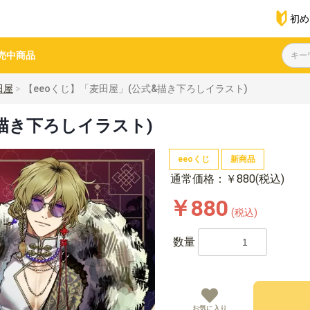
初め
売中商品
田屋
【eeoくじ】「麦田屋」(公式&描き下ろしイラスト)
&描き下ろしイラスト)
eeoくじ
新商品
通常価格：￥880(税込)
￥880
(税込)
数量
お気に入り