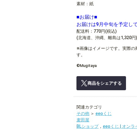
素材：紙
■お届け■
お届けは9月中旬を予定し
配送料：770円(税込)
(北海道、沖縄、離島は1,320円
※画像はイメージです。実際の
す。
©Mugitaya
商品をシェアする
関連カテゴリ
その他
＞
eeoくじ
麦田屋
BLショップ
，
eeoくじ | オン