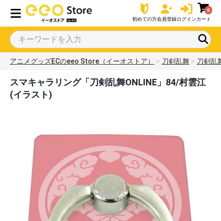
0
初めての方
会員登録
ログイン
カート
アニメグッズECのeeo Store（イーオストア）
刀剣乱舞
刀剣乱舞
スマキャラリング「刀剣乱舞ONLINE」84/村雲江
(イラスト)