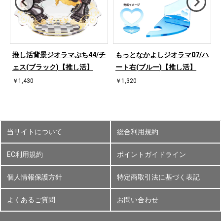
ハ
推し活背景ジオラマぷち44/チ
もっとなかよしジオラマ07/ハ
ェス(ブラック)【推し活】
ート右(ブルー)【推し活】
￥1,430
￥1,320
当サイトについて
総合利用規約
EC利用規約
ポイントガイドライン
個人情報保護方針
特定商取引法に基づく表記
よくあるご質問
お問い合わせ