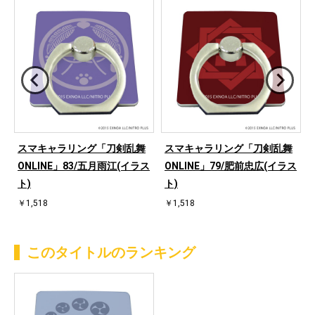
スマキャラリング「刀剣乱舞
スマキャラリング「刀剣乱舞
ス
ONLINE」83/五月雨江(イラス
ONLINE」79/肥前忠広(イラス
ト)
ト)
￥1,518
￥1,518
このタイトルのランキング