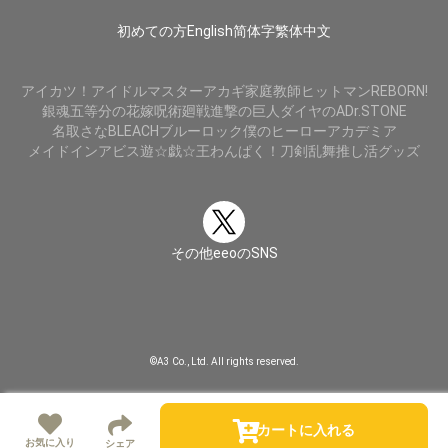
初めての方
English
简体字
繁体中文
アイカツ！
アイドルマスター
アカギ
家庭教師ヒットマンREBORN!
銀魂
五等分の花嫁
呪術廻戦
進撃の巨人
ダイヤのA
Dr.STONE
名取さな
BLEACH
ブルーロック
僕のヒーローアカデミア
メイドインアビス
遊☆戯☆王
わんぱく！刀剣乱舞
推し活グッズ
その他eeoのSNS
©A3 Co., Ltd. All rights reserved.
カートに入れる
お気に入り
シェア