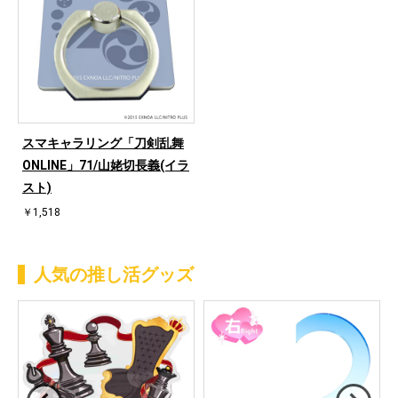
スマキャラリング「刀剣乱舞
ONLINE」71/山姥切長義(イラ
スト)
￥1,518
人気の推し活グッズ