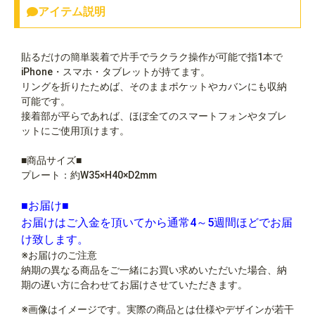
アイテム説明
貼るだけの簡単装着で片手でラクラク操作が可能で指1本で
iPhone・スマホ・タブレットが持てます。
リングを折りたためば、そのままポケットやカバンにも収納
可能です。
接着部が平らであれば、ほぼ全てのスマートフォンやタブレ
ットにご使用頂けます。
■商品サイズ■
プレート：約W35×H40×D2mm
■お届け■
お届けはご入金を頂いてから通常4～5週間ほどでお届
け致します。
※お届けのご注意
納期の異なる商品をご一緒にお買い求めいただいた場合、納
期の遅い方に合わせてお届けさせていただきます。
※画像はイメージです。実際の商品とは仕様やデザインが若干