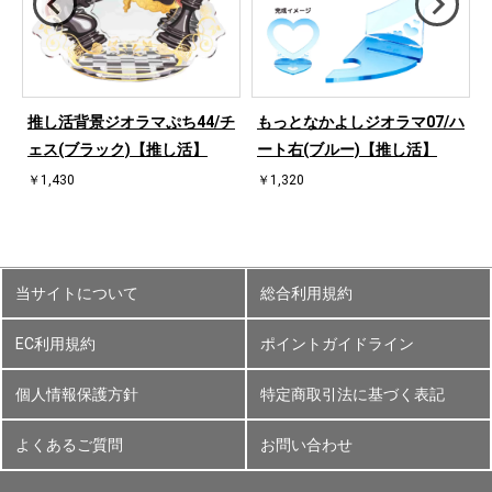
ハ
推し活背景ジオラマぷち44/チ
もっとなかよしジオラマ07/ハ
ェス(ブラック)【推し活】
ート右(ブルー)【推し活】
￥1,430
￥1,320
当サイトについて
総合利用規約
EC利用規約
ポイントガイドライン
個人情報保護方針
特定商取引法に基づく表記
よくあるご質問
お問い合わせ