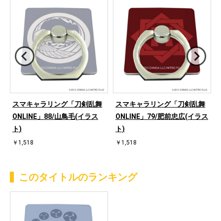
スマキャラリング「刀剣乱舞
スマキャラリング「刀剣乱舞
ス
ONLINE」88/山鳥毛(イラス
ONLINE」79/肥前忠広(イラス
ト)
ト)
￥1,518
￥1,518
このタイトルのランキング