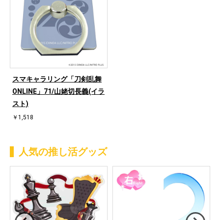
スマキャラリング「刀剣乱舞
ONLINE」71/山姥切長義(イラ
スト)
￥1,518
人気の推し活グッズ