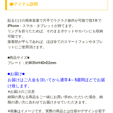
アイテム説明
貼るだけの簡単装着で片手でラクラク操作が可能で指1本で
iPhone・スマホ・タブレットが持てます。
リングを折りたためば、そのままポケットやカバンにも収納
可能です。
接着部が平らであれば、ほぼ全てのスマートフォンやタブレ
ットにご使用頂けます。
■商品サイズ■
プレート：約W35×H40×D2mm
■お届け■
お届けはご入金を頂いてから通常4～5週間ほどでお届
け致します。
※お届けのご注意
納期の異なる商品をご一緒にお買い求めいただいた場合、納
期の遅い方に合わせてお届けさせていただきます。
※画像はイメージです。実際の商品とは仕様やデザインが若干