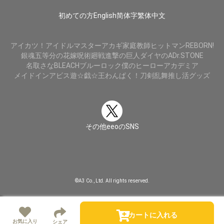
初めての方
English
简体字
繁体中文
アイカツ！
アイドルマスター
アカギ
家庭教師ヒットマンREBORN!
銀魂
五等分の花嫁
呪術廻戦
進撃の巨人
ダイヤのA
Dr.STONE
名取さな
BLEACH
ブルーロック
僕のヒーローアカデミア
メイドインアビス
遊☆戯☆王
わんぱく！刀剣乱舞
推し活グッズ
その他eeoのSNS
©A3 Co., Ltd. All rights reserved.
カートに入れる
お気に入り
シェア