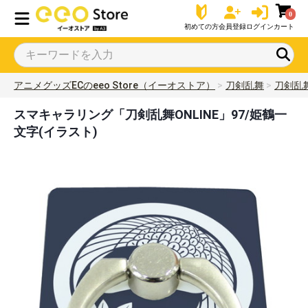
0
初めての方
会員登録
ログイン
カート
アニメグッズECのeeo Store（イーオストア）
刀剣乱舞
刀剣乱舞
スマキャラリング「刀剣乱舞ONLINE」97/姫鶴一
文字(イラスト)