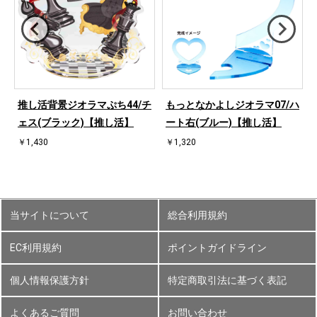
ハ
推し活背景ジオラマぷち44/チ
もっとなかよしジオラマ07/ハ
ェス(ブラック)【推し活】
ート右(ブルー)【推し活】
￥1,430
￥1,320
当サイトについて
総合利用規約
EC利用規約
ポイントガイドライン
個人情報保護方針
特定商取引法に基づく表記
よくあるご質問
お問い合わせ