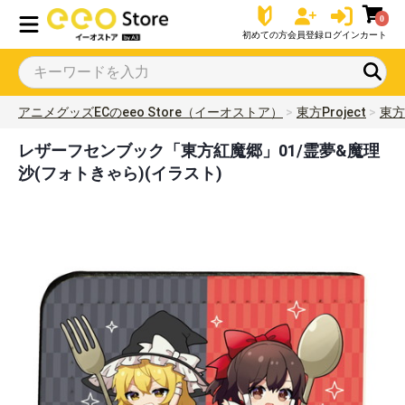
0
初めての方
会員登録
ログイン
カート
アニメグッズECのeeo Store（イーオストア）
東方Project
東方
レザーフセンブック「東方紅魔郷」01/霊夢&魔理
沙(フォトきゃら)(イラスト)