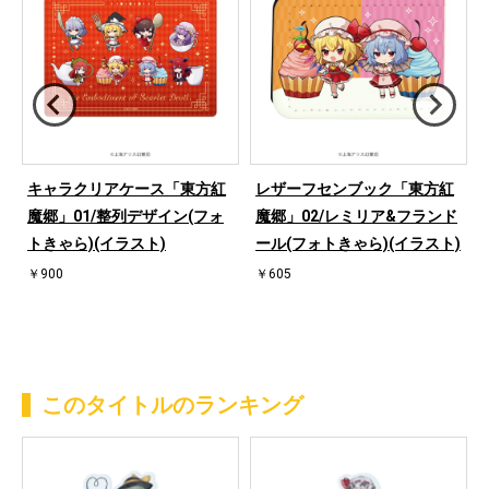
キャラクリアケース「東方紅
レザーフセンブック「東方紅
魔郷」01/整列デザイン(フォ
魔郷」02/レミリア&フランド
起
トきゃら)(イラスト)
ール(フォトきゃら)(イラスト)
￥900
￥605
このタイトルのランキング