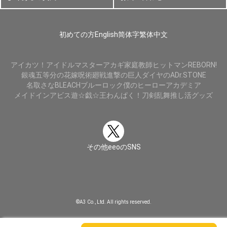
初めての方
English
简体字
繁体中文
アイカツ！
アイドルマスター
アカギ
家庭教師ヒットマンREBORN!
銀魂
五等分の花嫁
呪術廻戦
進撃の巨人
ダイヤのA
Dr.STONE
名取さな
BLEACH
ブルーロック
僕のヒーローアカデミア
メイドインアビス
遊☆戯☆王
わんぱく！刀剣乱舞
推し活グッズ
その他eeoのSNS
©A3 Co., Ltd. All rights reserved.