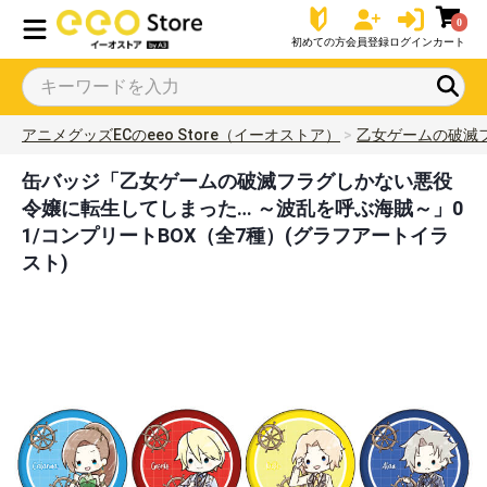
0
初めての方
会員登録
ログイン
カート
アニメグッズECのeeo Store（イーオストア）
乙女ゲームの破滅
缶バッジ「乙女ゲームの破滅フラグしかない悪役
令嬢に転生してしまった… ～波乱を呼ぶ海賊～」0
1/コンプリートBOX（全7種）(グラフアートイラ
スト)