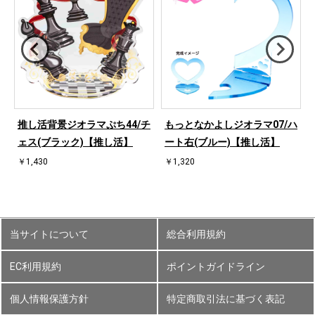
ハ
推し活背景ジオラマぷち44/チ
もっとなかよしジオラマ07/ハ
ェス(ブラック)【推し活】
ート右(ブルー)【推し活】
￥1,430
￥1,320
当サイトについて
総合利用規約
EC利用規約
ポイントガイドライン
個人情報保護方針
特定商取引法に基づく表記