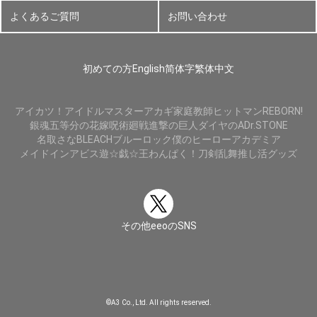
よくあるご質問
お問い合わせ
初めての方
English
简体字
繁体中文
アイカツ！
アイドルマスター
アカギ
家庭教師ヒットマンREBORN!
銀魂
五等分の花嫁
呪術廻戦
進撃の巨人
ダイヤのA
Dr.STONE
名取さな
BLEACH
ブルーロック
僕のヒーローアカデミア
メイドインアビス
遊☆戯☆王
わんぱく！刀剣乱舞
推し活グッズ
その他eeoのSNS
©A3 Co., Ltd. All rights reserved.