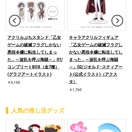
アクリルぷちスタンド「乙女
キャラアクリルフィギュア
ゲームの破滅フラグしかない
「乙女ゲームの破滅フラグし
悪役令嬢に転生してしまっ
かない悪役令嬢に転生してし
タ
た… ～波乱を呼ぶ海賊～」01/
まった… ～波乱を呼ぶ海賊
ラ
コンプリートBOX（全7種）
～」02/ジオルド･スティアー
(グラフアートイラスト)
ト(公式イラスト)（アクス
タ）
￥6,160
￥1,760
人気の推し活グッズ