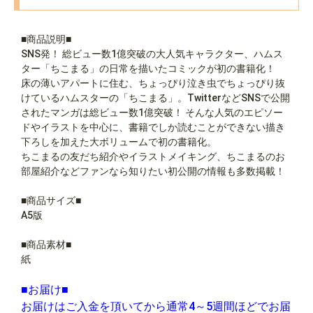
■商品説明■
SNS発！ 総ビュー数1億突破の大人気キャラクター、ハムス
ター「ちこまる」の日常を描いたコミックが初の書籍化！
床の薄いアパートに住む、ちょっぴり泣き虫でちょっぴり抜
けているハムスターの「ちこまる」。TwitterなどSNSで公開
されたマンガは総ビュー数1億突破！ そんな人気のエピソー
ドやイラストを中心に、書籍でしか読むことができない描き
下ろしを加えた大ボリュームで初の書籍化。
ちこまるの友だち紹介やイラストメイキング、ちこまるのお
部屋紹介などファンなら知りたい初公開の情報も多数掲載！
■商品サイズ■
A5版
■商品素材■
紙
■お届け■
お届けはご入金を頂いてから通常4～5週間ほどでお届