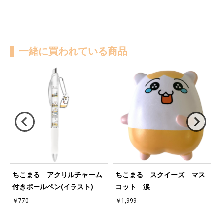
一緒に買われている商品
ちこまる アクリルチャーム
ちこまる スクイーズ マス
付きボールペン(イラスト)
コット 涙
￥770
￥1,999