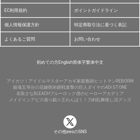
EC利用規約
ポイントガイドライン
個人情報保護方針
特定商取引法に基づく表記
よくあるご質問
お問い合わせ
初めての方
English
简体字
繁体中文
アイカツ！
アイドルマスター
アカギ
家庭教師ヒットマンREBORN!
銀魂
五等分の花嫁
呪術廻戦
進撃の巨人
ダイヤのA
Dr.STONE
名取さな
BLEACH
ブルーロック
僕のヒーローアカデミア
メイドインアビス
遊☆戯☆王
わんぱく！刀剣乱舞
推し活グッズ
その他eeoのSNS