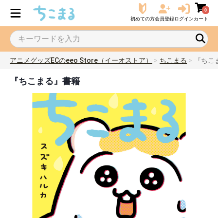
0
初めての方
会員登録
ログイン
カート
アニメグッズECのeeo Store（イーオストア）
ちこまる
『ちこ
『ちこまる』書籍