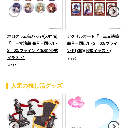
ホログラム缶バッジ(57mm)
アクリルカード「十三支演義
「十三支演義 偃月三国伝1・
偃月三国伝1・2」03/ブライ
2」02/ブラインド(8種)(公式
ンド(8種)(公式イラスト)
イラスト)
￥660
￥572
人気の推し活グッズ