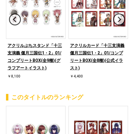
アクリルぷちスタンド「十三
アクリルカード「十三支演義
支演義 偃月三国伝1・2」01/
偃月三国伝1・2」01/コンプ
コンプリートBOX(全9種)(グ
リートBOX(全8種)(公式イラ
ラフアートイラスト)
スト)
￥8,100
￥4,400
このタイトルのランキング