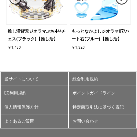
ハ
推し活背景ジオラマぷち44/チ
もっとなかよしジオラマ07/ハ
ェス(ブラック)【推し活】
ート右(ブルー)【推し活】
￥1,430
￥1,320
当サイトについて
総合利用規約
EC利用規約
ポイントガイドライン
個人情報保護方針
特定商取引法に基づく表記
よくあるご質問
お問い合わせ