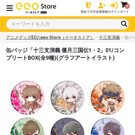
0
初めての方
会員登録
ログイン
カート
アニメグッズECのeeo Store（イーオストア）
十三支演義
缶バ
缶バッジ「十三支演義 偃月三国伝1・2」01/コン
プリートBOX(全9種)(グラフアートイラスト)