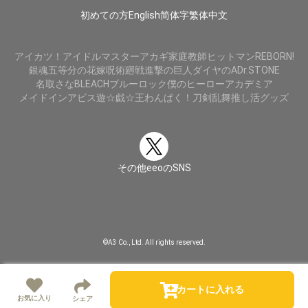
初めての方
English
简体字
繁体中文
アイカツ！
アイドルマスター
アカギ
家庭教師ヒットマンREBORN!
銀魂
五等分の花嫁
呪術廻戦
進撃の巨人
ダイヤのA
Dr.STONE
名取さな
BLEACH
ブルーロック
僕のヒーローアカデミア
メイドインアビス
遊☆戯☆王
わんぱく！刀剣乱舞
推し活グッズ
その他eeoのSNS
©A3 Co., Ltd. All rights reserved.
カートに入れる
お気に入り
シェア