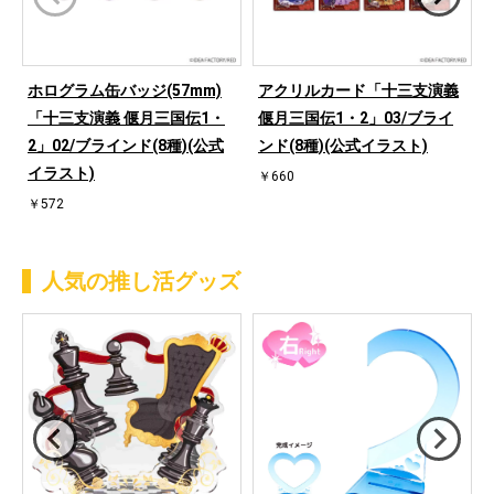
ホログラム缶バッジ(57mm)
アクリルカード「十三支演義
「十三支演義 偃月三国伝1・
偃月三国伝1・2」03/ブライ
2」02/ブラインド(8種)(公式
ンド(8種)(公式イラスト)
イラスト)
￥660
￥572
人気の推し活グッズ