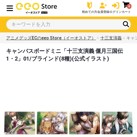
0
初めての方
会員登録
ログイン
カート
アニメグッズECのeeo Store（イーオストア）
十三支演義
キャ
キャンバスボードミニ「十三支演義 偃月三国伝
1・2」01/ブラインド(8種)(公式イラスト)