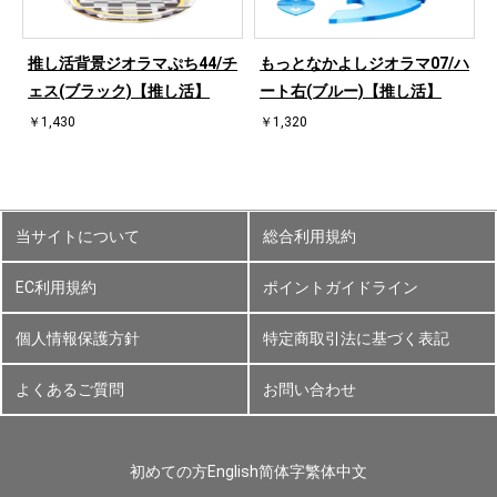
ハ
推し活背景ジオラマぷち44/チ
もっとなかよしジオラマ07/ハ
ェス(ブラック)【推し活】
ート右(ブルー)【推し活】
￥1,430
￥1,320
当サイトについて
総合利用規約
EC利用規約
ポイントガイドライン
個人情報保護方針
特定商取引法に基づく表記
よくあるご質問
お問い合わせ
初めての方
English
简体字
繁体中文