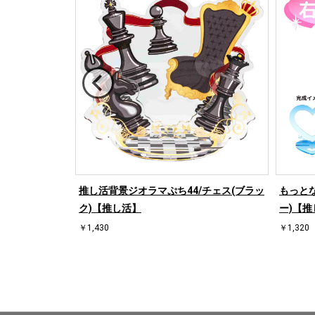
/ハート左(ブル
推し活背景ジオラマぷち44/チェス(ブラッ
もっとな
ク)【推し活】
ー)【推
￥1,430
￥1,320