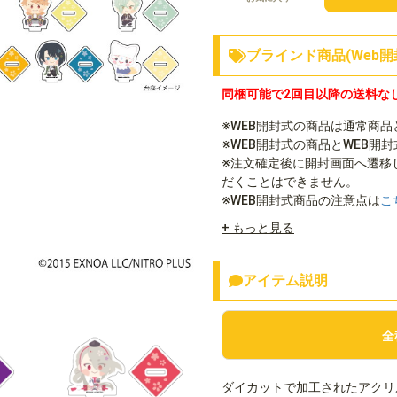
ブラインド商品(Web開
同梱可能で2回目以降の送料な
※WEB開封式の商品は通常商
※WEB開封式の商品とWEB開
※注文確定後に開封画面へ遷移
だくことはできません。
※WEB開封式商品の注意点は
こ
+ もっと見る
アイテム説明
全
ダイカットで加工されたアクリ