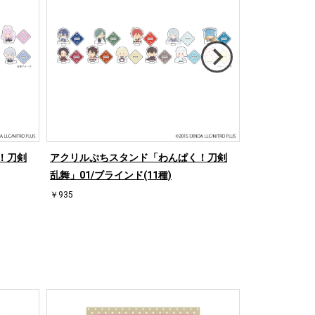
！刀剣
アクリルぷちスタンド「わんぱく！刀剣
アクリルぷち
乱舞」01/ブラインド(11種)
乱舞」05/ブラ
￥935
￥935