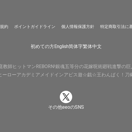
用規約
ポイントガイドライン
個人情報保護方針
特定商取引法に
初めての方
English
简体字
繁体中文
庭教師ヒットマンREBORN!
銀魂
五等分の花嫁
呪術廻戦
進撃の巨
ヒーローアカデミア
メイドインアビス
遊☆戯☆王
わんぱく！刀
その他eeoのSNS