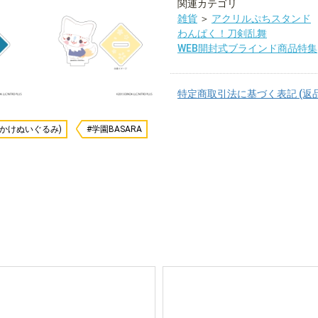
関連カテゴリ
雑貨
＞
アクリルぷちスタンド
わんぱく！刀剣乱舞
WEB開封式ブラインド商品特集
特定商取引法に基づく表記 (返
かけぬいぐるみ)
#学園BASARA