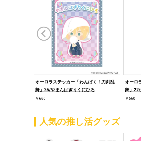
オーロラステッカー「わんぱく！刀剣乱
オーロ
舞」25/やまんばぎりくにひろ
舞」22
￥660
￥660
人気の推し活グッズ