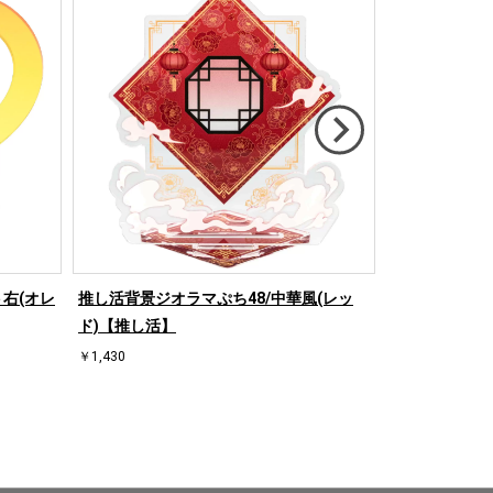
右(オレ
推し活背景ジオラマぷち48/中華風(レッ
推し活背景ジオ
ド)【推し活】
ド)【推し活】
￥1,430
￥1,430