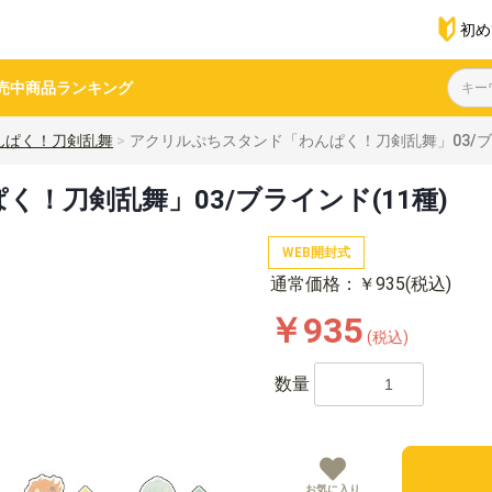
初め
売中商品
ランキング
んぱく！刀剣乱舞
アクリルぷちスタンド「わんぱく！刀剣乱舞」03/ブラ
！刀剣乱舞」03/ブラインド(11種)
WEB開封式
通常価格：￥935(税込)
￥935
(税込)
数量
お気に入り