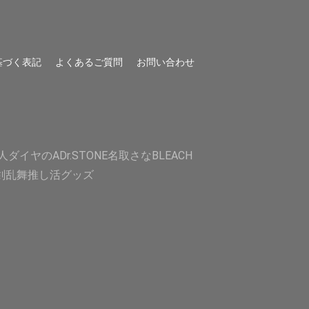
基づく表記
よくあるご質問
お問い合わせ
人
ダイヤのA
Dr.STONE
名取さな
BLEACH
剣乱舞
推し活グッズ