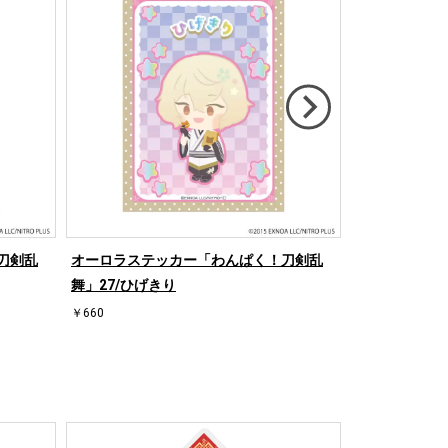
刀剣乱
オーロラステッカー「わんぱく！刀剣乱
アクリルぷち
舞」27/ひげきり
乱舞」09/ブラ
￥660
￥935