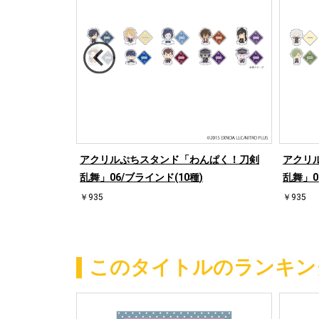
ASARA」2
アクリルぷちスタンド「わんぱく！刀剣
アクリ
ド(7種)(グラフ
乱舞」06/ブラインド(10種)
乱舞」0
￥935
￥935
このタイトルのランキン