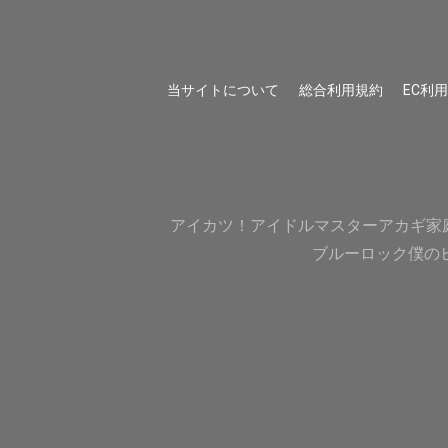
当サイトについて
総合利用規約
EC利
アイカツ！
アイドルマスター
アカギ
家
ブルーロック
僕の