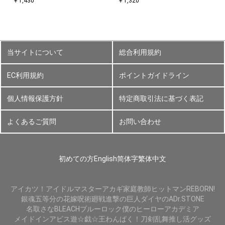
￥1,430
￥1,320
当サイトについて
総合利用規約
EC利用規約
ポイントガイドライン
個人情報保護方針
特定商取引法に基づく表記
よくあるご質問
お問い合わせ
初めての方
English
简体字
繁体中文
アイカツ！
アイドルマスター
アカギ
家庭教師ヒットマンREBORN!
銀魂
五等分の花嫁
呪術廻戦
進撃の巨人
ダイヤのA
Dr.STONE
名取さな
BLEACH
ブルーロック
僕のヒーローアカデミア
メイドインアビス
遊☆戯☆王
わんぱく！刀剣乱舞
推し活グッズ