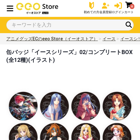
0
初めての方
会員登録
ログイン
カート
アニメグッズECのeeo Store（イーオストア）
イース
イースシ
缶バッジ「イースシリーズ」02/コンプリートBOX
(全12種)(イラスト)