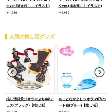
クver.(描き起こしイラスト)
クver.(描き起こしイラスト)
￥1,980
￥1,980
人気の推し活グッズ
ハ
推し活背景ジオラマぷち44/チ
もっとなかよしジオラマ07/ハ
ェス(ブラック)【推し活】
ート右(ブルー)【推し活】