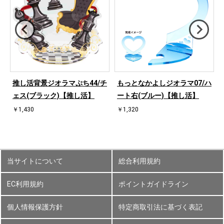
ハ
推し活背景ジオラマぷち44/チ
もっとなかよしジオラマ07/ハ
ェス(ブラック)【推し活】
ート右(ブルー)【推し活】
￥1,430
￥1,320
当サイトについて
総合利用規約
EC利用規約
ポイントガイドライン
個人情報保護方針
特定商取引法に基づく表記