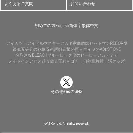
よくあるご質問
お問い合わせ
初めての方
English
简体字
繁体中文
アイカツ！
アイドルマスター
アカギ
家庭教師ヒットマンREBORN!
銀魂
五等分の花嫁
呪術廻戦
進撃の巨人
ダイヤのA
Dr.STONE
名取さな
BLEACH
ブルーロック
僕のヒーローアカデミア
メイドインアビス
遊☆戯☆王
わんぱく！刀剣乱舞
推し活グッズ
その他eeoのSNS
©A3 Co., Ltd. All rights reserved.