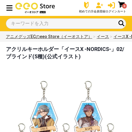
0
初めての方
会員登録
ログイン
カート
アニメグッズECのeeo Store（イーオストア）
イース
イースX -N
アクリルキーホルダー「イースX -NORDICS-」02/
ブラインド(5種)(公式イラスト)