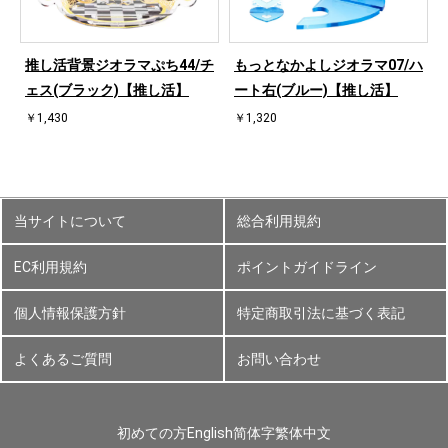
ハ
推し活背景ジオラマぷち44/チ
もっとなかよしジオラマ07/ハ
ェス(ブラック)【推し活】
ート右(ブルー)【推し活】
￥1,430
￥1,320
当サイトについて
総合利用規約
EC利用規約
ポイントガイドライン
個人情報保護方針
特定商取引法に基づく表記
よくあるご質問
お問い合わせ
初めての方
English
简体字
繁体中文