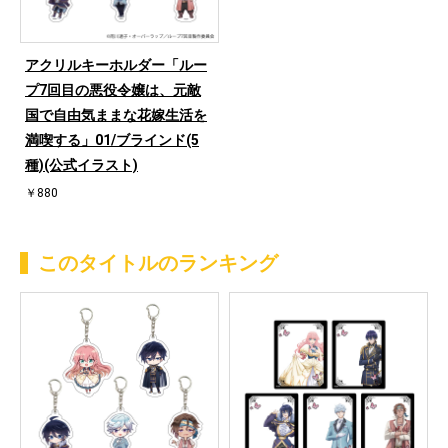
アクリルキーホルダー「ルー
プ7回目の悪役令嬢は、元敵
国で自由気ままな花嫁生活を
満喫する」01/ブラインド(5
種)(公式イラスト)
￥880
このタイトルのランキング