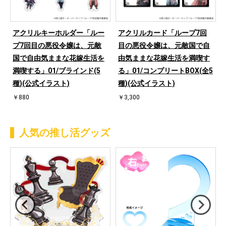
アクリルキーホルダー「ルー
アクリルカード「ループ7回
プ7回目の悪役令嬢は、元敵
目の悪役令嬢は、元敵国で自
国で自由気ままな花嫁生活を
由気ままな花嫁生活を満喫す
満喫する」01/ブラインド(5
る」01/コンプリートBOX(全5
種)(公式イラスト)
種)(公式イラスト)
￥880
￥3,300
人気の推し活グッズ