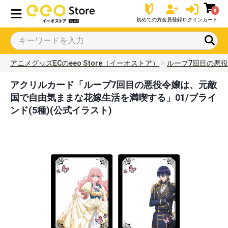
0
初めての方
会員登録
ログイン
カート
アニメグッズECのeeo Store（イーオストア）
ループ7回目の悪
アクリルカード「ループ7回目の悪役令嬢は、元敵
国で自由気ままな花嫁生活を満喫する」01/ブライ
ンド(5種)(公式イラスト)