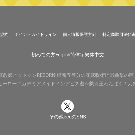
用規約
ポイントガイドライン
個人情報保護方針
特定商取引法に
初めての方
English
简体字
繁体中文
庭教師ヒットマンREBORN!
銀魂
五等分の花嫁
呪術廻戦
進撃の巨
ヒーローアカデミア
メイドインアビス
遊☆戯☆王
わんぱく！刀
その他eeoのSNS