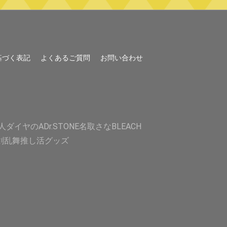
基づく表記
よくあるご質問
お問い合わせ
人
ダイヤのA
Dr.STONE
名取さな
BLEACH
剣乱舞
推し活グッズ