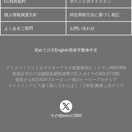
EC利用規約
ポイントガイドライン
個人情報保護方針
特定商取引法に基づく表記
よくあるご質問
お問い合わせ
初めての方
English
简体字
繁体中文
アイカツ！
アイドルマスター
アカギ
家庭教師ヒットマンREBORN!
銀魂
五等分の花嫁
呪術廻戦
進撃の巨人
ダイヤのA
Dr.STONE
名取さな
BLEACH
ブルーロック
僕のヒーローアカデミア
メイドインアビス
遊☆戯☆王
わんぱく！刀剣乱舞
推し活グッズ
その他eeoのSNS