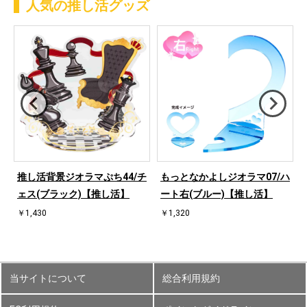
人気の推し活グッズ
ハ
推し活背景ジオラマぷち44/チ
もっとなかよしジオラマ07/ハ
ェス(ブラック)【推し活】
ート右(ブルー)【推し活】
￥1,430
￥1,320
当サイトについて
総合利用規約