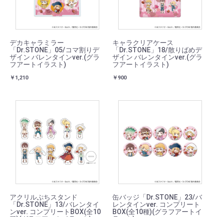
デカキャラミラー
キャラクリアケース
「Dr.STONE」05/コマ割りデ
「Dr.STONE」18/散りばめデ
ザイン バレンタインver.(グラ
ザイン バレンタインver.(グラ
フアートイラスト)
フアートイラスト)
￥1,210
￥900
アクリルぷちスタンド
缶バッジ「Dr.STONE」23/バ
「Dr.STONE」13/バレンタイ
レンタインver. コンプリート
ンver. コンプリートBOX(全10
BOX(全10種)(グラフアートイ