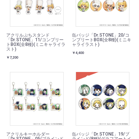
アクリルぷちスタンド
缶バッジ「Dr.STONE」20/コ
「Dr.STONE」11/コンプリー
ンプリートBOX(全8種)(ミニキ
トBOX(全8種)(ミニキャライラ
ャライラスト)
スト)
￥4,400
￥7,200
SOLD
アクリルキーホルダー
缶バッジ「Dr.STONE」19/ブ
「Dr.STONE」05/ブラインド
ラインド(8種)(グラフアートイ