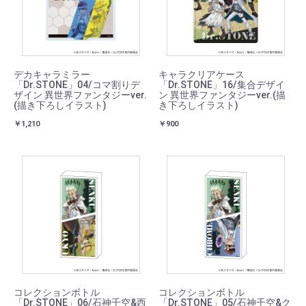
デカキャラミラー
キャラクリアケース
「Dr.STONE」04/コマ割りデ
「Dr.STONE」16/集合デザイ
ザイン 異世界ファンタジーver.
ン 異世界ファンタジーver.(描
(描き下ろしイラスト)
き下ろしイラスト)
￥1,210
￥900
コレクションボトル
コレクションボトル
「Dr.STONE」06/石神千空&西
「Dr.STONE」05/石神千空&ク