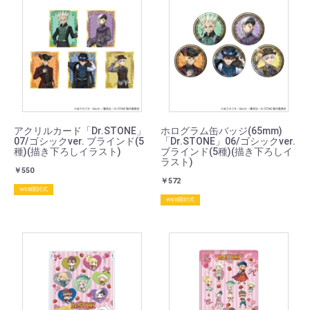
アクリルカード「Dr.STONE」
ホログラム缶バッジ(65mm)
07/ゴシックver. ブラインド(5
「Dr.STONE」06/ゴシックver.
種)(描き下ろしイラスト)
ブラインド(5種)(描き下ろしイ
ラスト)
￥550
￥572
WEB開封式
WEB開封式