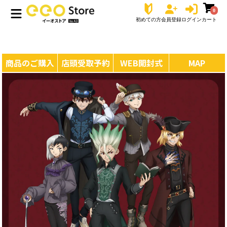
0
初めての方
会員登録
ログイン
カート
商品のご購入
店頭受取予約
WEB開封式
MAP