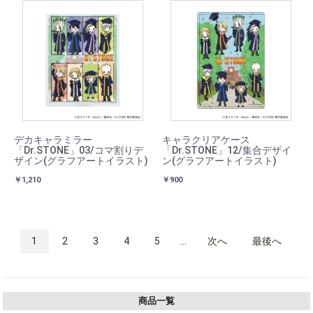
デカキャラミラー
キャラクリアケース
「Dr.STONE」03/コマ割りデ
「Dr.STONE」12/集合デザイ
ザイン(グラフアートイラスト)
ン(グラフアートイラスト)
￥1,210
￥900
1
2
3
4
5
...
次へ
最後へ
商品一覧