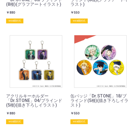
(8種)(グラフアートイラスト)
ラスト)
￥880
￥550
WEB開封式
WEB開封式
SOLD
アクリルキーホルダー
缶バッジ「Dr.STONE」18/ブ
「Dr.STONE」04/ブラインド
ラインド(5種)(描き下ろしイラ
(5種)(描き下ろしイラスト)
スト)
￥880
￥550
WEB開封式
WEB開封式