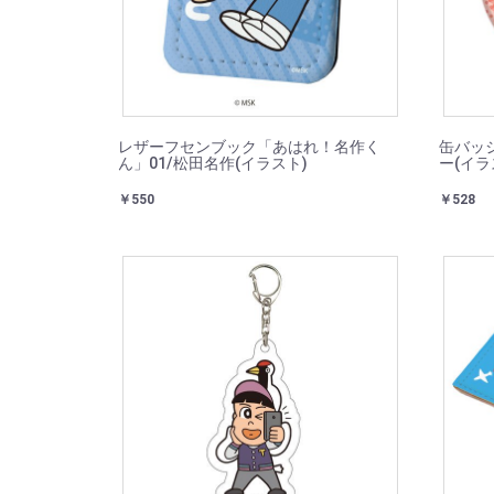
レザーフセンブック「あはれ！名作く
缶バッ
ん」01/松田名作(イラスト)
ー(イラ
￥550
￥528