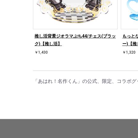
/ハート左(ブラ
推し活背景ジオラマぷち44/チェス(ブラッ
もっとな
ク)【推し活】
ー)【推
￥1,430
￥1,320
「あはれ！名作くん」の公式、限定、コラボグ