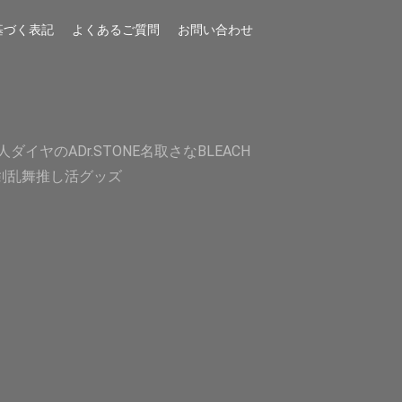
基づく表記
よくあるご質問
お問い合わせ
人
ダイヤのA
Dr.STONE
名取さな
BLEACH
剣乱舞
推し活グッズ