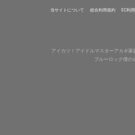
当サイトについて
総合利用規約
EC利
アイカツ！
アイドルマスター
アカギ
家
ブルーロック
僕の