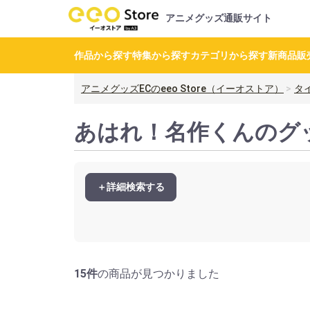
アニメグッズ通販サイト
作品から探す
特集から探す
カテゴリから探す
新商品
販
アニメグッズECのeeo Store（イーオストア）
タ
あはれ！名作くんのグ
＋詳細検索する
15件
の商品が見つかりました