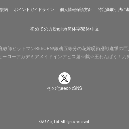
用規約
ポイントガイドライン
個人情報保護方針
特定商取引法に
初めての方
English
简体字
繁体中文
庭教師ヒットマンREBORN!
銀魂
五等分の花嫁
呪術廻戦
進撃の巨
ヒーローアカデミア
メイドインアビス
遊☆戯☆王
わんぱく！刀
その他eeoのSNS
©A3 Co., Ltd. All rights reserved.