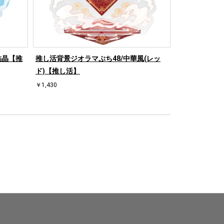
結晶【推
推し活背景ジオラマぷち48/中華風(レッ
推し活背景ジオ
ド)【推し活】
【推し活】
￥1,430
￥1,430