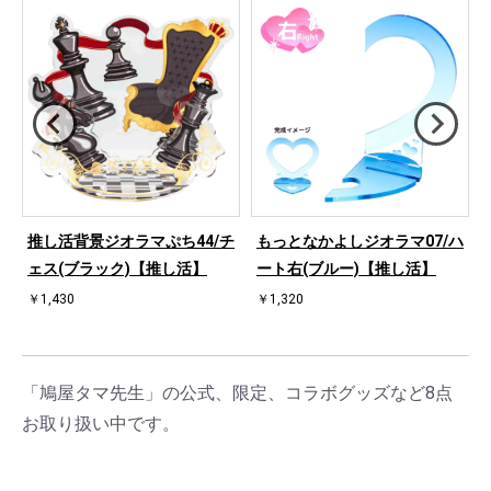
ハ
推し活背景ジオラマぷち44/チ
もっとなかよしジオラマ07/ハ
ェス(ブラック)【推し活】
ート右(ブルー)【推し活】
￥1,430
￥1,320
「鳩屋タマ先生」の公式、限定、コラボグッズなど8点
お取り扱い中です。