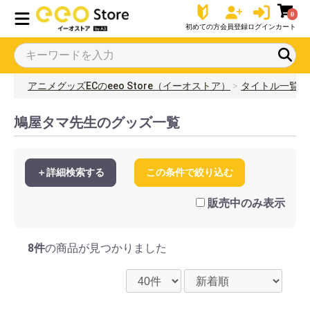
0
初めての方
会員登録
ログイン
カート
アニメグッズECのeeo Store（イーオストア）
タイトル一覧
鳩屋タマ先生のグッズ一覧
＋詳細検索する
この条件で絞り込む
販売中のみ表示
8件
の商品が見つかりました