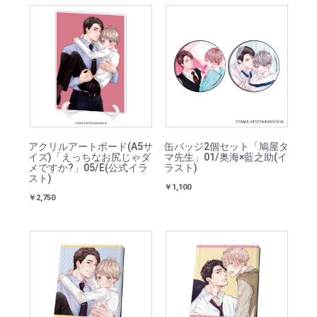
アクリルアートボード(A5サ
缶バッジ2個セット「鳩屋タ
イズ)「えっちなお尻じゃダ
マ先生」01/奥海×藍之助(イ
メですか?」05/E(公式イラ
ラスト)
スト)
￥1,100
￥2,750