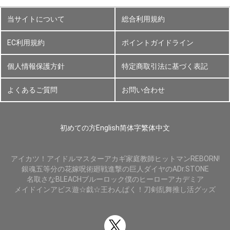
当サイトについて
総合利用規約
EC利用規約
ポイントガイドライン
個人情報保護方針
特定商取引法に基づく表記
よくあるご質問
お問い合わせ
初めての方
English
简体字
繁体中文
アイカツ！
アイドルマスター
アカギ
家庭教師ヒットマンREBORN!
銀魂
五等分の花嫁
呪術廻戦
進撃の巨人
ダイヤのA
Dr.STONE
名取さな
BLEACH
ブルーロック
僕のヒーローアカデミア
メイドインアビス
遊☆戯☆王
わんぱく！刀剣乱舞
推し活グッズ