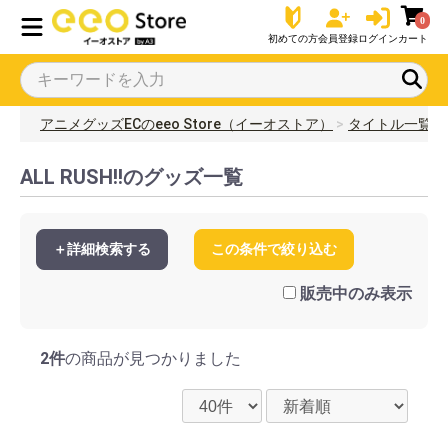
0
初めての方
会員登録
ログイン
カート
アニメグッズECのeeo Store（イーオストア）
タイトル一覧
ALL RUSH!!のグッズ一覧
＋詳細検索する
この条件で絞り込む
販売中のみ表示
2件
の商品が見つかりました