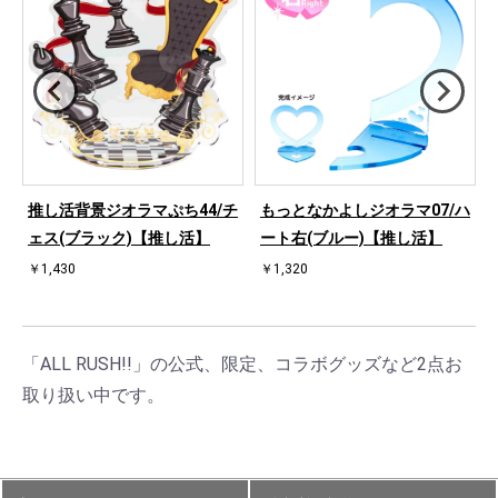
ハ
推し活背景ジオラマぷち44/チ
もっとなかよしジオラマ07/ハ
ェス(ブラック)【推し活】
ート右(ブルー)【推し活】
￥1,430
￥1,320
「ALL RUSH!!」の公式、限定、コラボグッズなど2点お
取り扱い中です。