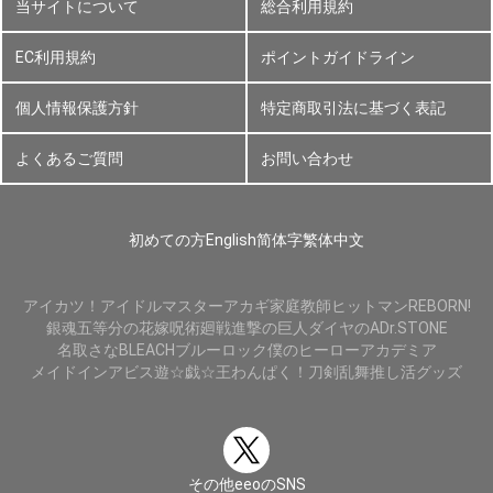
当サイトについて
総合利用規約
EC利用規約
ポイントガイドライン
個人情報保護方針
特定商取引法に基づく表記
よくあるご質問
お問い合わせ
初めての方
English
简体字
繁体中文
アイカツ！
アイドルマスター
アカギ
家庭教師ヒットマンREBORN!
銀魂
五等分の花嫁
呪術廻戦
進撃の巨人
ダイヤのA
Dr.STONE
名取さな
BLEACH
ブルーロック
僕のヒーローアカデミア
メイドインアビス
遊☆戯☆王
わんぱく！刀剣乱舞
推し活グッズ
その他eeoのSNS