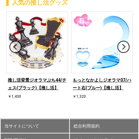
人気の推し活グッズ
ハ
推し活背景ジオラマぷち44/チ
もっとなかよしジオラマ07/ハ
ェス(ブラック)【推し活】
ート右(ブルー)【推し活】
￥1,430
￥1,320
当サイトについて
総合利用規約