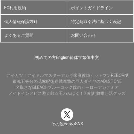
EC利用規約
ポイントガイドライン
個人情報保護方針
特定商取引法に基づく表記
よくあるご質問
お問い合わせ
初めての方
English
简体字
繁体中文
アイカツ！
アイドルマスター
アカギ
家庭教師ヒットマンREBORN!
銀魂
五等分の花嫁
呪術廻戦
進撃の巨人
ダイヤのA
Dr.STONE
名取さな
BLEACH
ブルーロック
僕のヒーローアカデミア
メイドインアビス
遊☆戯☆王
わんぱく！刀剣乱舞
推し活グッズ
その他eeoのSNS