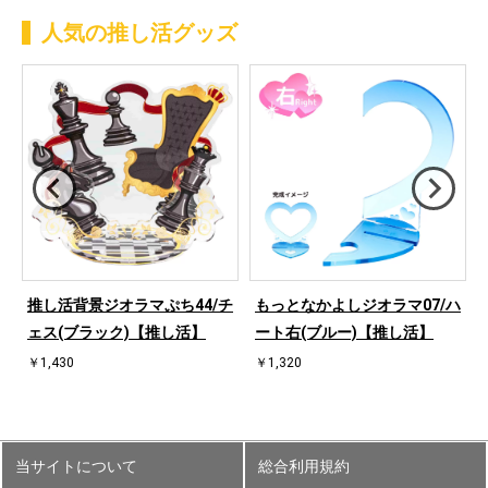
人気の推し活グッズ
ハ
推し活背景ジオラマぷち44/チ
もっとなかよしジオラマ07/ハ
ェス(ブラック)【推し活】
ート右(ブルー)【推し活】
￥1,430
￥1,320
当サイトについて
総合利用規約