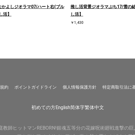
かよしジオラマ07/ハート右(ブル
推し活背景ジオラマぷち17/雪の
し活】
し活】
￥1,430
用規約
ポイントガイドライン
個人情報保護方針
特定商取引法に
初めての方
English
简体字
繁体中文
庭教師ヒットマンREBORN!
銀魂
五等分の花嫁
呪術廻戦
進撃の巨