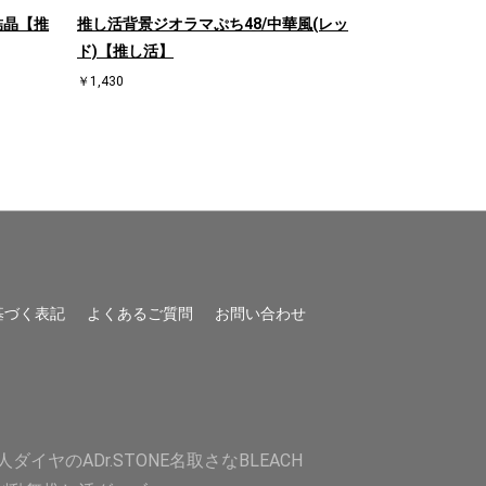
結晶【推
推し活背景ジオラマぷち48/中華風(レッ
推し活背景ジオ
ド)【推し活】
【推し活】
￥1,430
￥1,430
基づく表記
よくあるご質問
お問い合わせ
人
ダイヤのA
Dr.STONE
名取さな
BLEACH