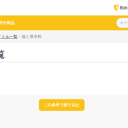
初め
売中商品
イトル一覧
狼と香辛料
覧
この条件で絞り込む