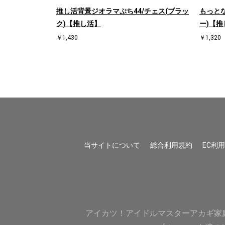
/ハート左(ブラ
推し活背景ジオラマぷち44/チェス(ブラッ
もっとな
ク)【推し活】
ー)【推
￥1,430
￥1,320
当サイトについて
総合利用規約
EC利
アイカツ！
アイドルマスター
アカギ
家