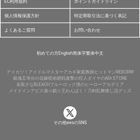
EC利用規約
ポイントガイドライン
個人情報保護方針
特定商取引法に基づく表記
よくあるご質問
お問い合わせ
初めての方
English
简体字
繁体中文
アイカツ！
アイドルマスター
アカギ
家庭教師ヒットマンREBORN!
銀魂
五等分の花嫁
呪術廻戦
進撃の巨人
ダイヤのA
Dr.STONE
名取さな
BLEACH
ブルーロック
僕のヒーローアカデミア
メイドインアビス
遊☆戯☆王
わんぱく！刀剣乱舞
推し活グッズ
その他eeoのSNS