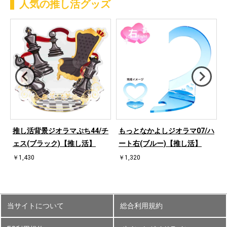
人気の推し活グッズ
ハ
推し活背景ジオラマぷち44/チ
もっとなかよしジオラマ07/ハ
ェス(ブラック)【推し活】
ート右(ブルー)【推し活】
￥1,430
￥1,320
当サイトについて
総合利用規約