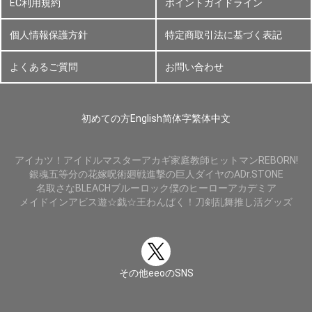
EC利用規約
ポイントガイドライン
個人情報保護方針
特定商取引法に基づく表記
よくあるご質問
お問い合わせ
初めての方
English
简体字
繁体中文
アイカツ！
アイドルマスター
アカギ
家庭教師ヒットマンREBORN!
銀魂
五等分の花嫁
呪術廻戦
進撃の巨人
ダイヤのA
Dr.STONE
名取さな
BLEACH
ブルーロック
僕のヒーローアカデミア
メイドインアビス
遊☆戯☆王
わんぱく！刀剣乱舞
推し活グッズ
その他eeoのSNS