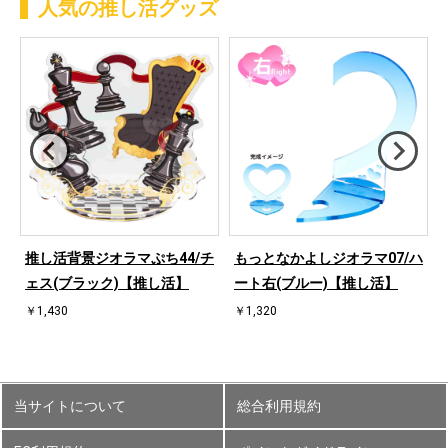
人気の推し活グッズ
ハ
推し活背景ジオラマぷち44/チ
もっとなかよしジオラマ07/ハ
ェス(ブラック)【推し活】
ート右(ブルー)【推し活】
￥1,430
￥1,320
当サイトについて
総合利用規約