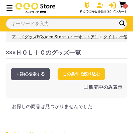
0
初めての方
会員登録
ログイン
カート
アニメグッズECのeeo Store（イーオストア）
タイトル一覧
×××ＨＯＬｉＣのグッズ一覧
＋詳細検索する
この条件で絞り込む
販売中のみ表示
お探しの商品は見つかりませんでした