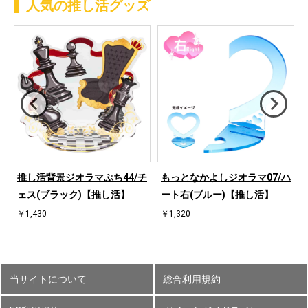
人気の推し活グッズ
ハ
推し活背景ジオラマぷち44/チ
もっとなかよしジオラマ07/ハ
ェス(ブラック)【推し活】
ート右(ブルー)【推し活】
￥1,430
￥1,320
当サイトについて
総合利用規約