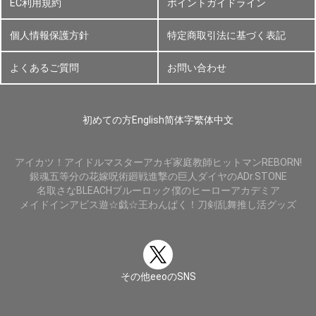
EC利用規約
ポイントガイドライン
個人情報保護方針
特定商取引法に基づく表記
よくあるご質問
お問い合わせ
初めての方
English
简体字
繁体中文
アイカツ！
アイドルマスター
アカギ
家庭教師ヒットマンREBORN!
銀魂
五等分の花嫁
呪術廻戦
進撃の巨人
ダイヤのA
Dr.STONE
名取さな
BLEACH
ブルーロック
僕のヒーローアカデミア
メイドインアビス
遊☆戯☆王
わんぱく！刀剣乱舞
推し活グッズ
その他eeoのSNS