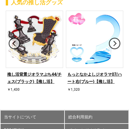
人気の推し活グッズ
ハ
推し活背景ジオラマぷち44/チ
もっとなかよしジオラマ07/ハ
ェス(ブラック)【推し活】
ート右(ブルー)【推し活】
￥1,430
￥1,320
当サイトについて
総合利用規約