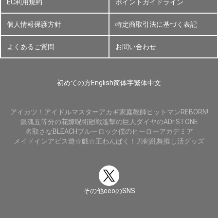
EC利用規約
ポイントガイドライン
個人情報保護方針
特定商取引法に基づく表記
よくあるご質問
お問い合わせ
初めての方
English
简体字
繁体中文
アイカツ！
アイドルマスター
アカギ
家庭教師ヒットマンREBORN!
銀魂
五等分の花嫁
呪術廻戦
進撃の巨人
ダイヤのA
Dr.STONE
名取さな
BLEACH
ブルーロック
僕のヒーローアカデミア
メイドインアビス
遊☆戯☆王
わんぱく！刀剣乱舞
推し活グッズ
その他eeoのSNS