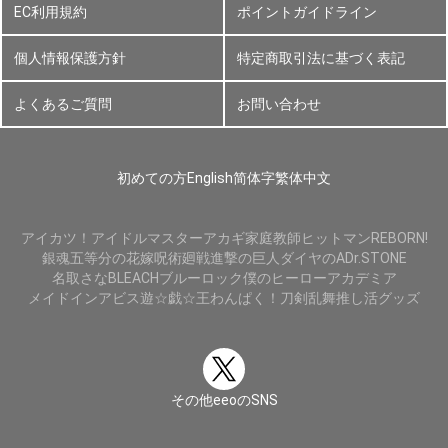
EC利用規約
ポイントガイドライン
個人情報保護方針
特定商取引法に基づく表記
よくあるご質問
お問い合わせ
初めての方
English
简体字
繁体中文
アイカツ！
アイドルマスター
アカギ
家庭教師ヒットマンREBORN!
銀魂
五等分の花嫁
呪術廻戦
進撃の巨人
ダイヤのA
Dr.STONE
名取さな
BLEACH
ブルーロック
僕のヒーローアカデミア
メイドインアビス
遊☆戯☆王
わんぱく！刀剣乱舞
推し活グッズ
その他eeoのSNS