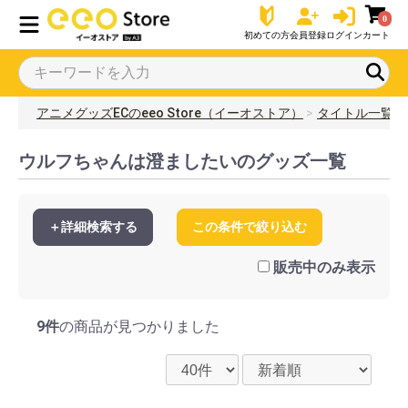
0
初めての方
会員登録
ログイン
カート
アニメグッズECのeeo Store（イーオストア）
タイトル一覧
ウルフちゃんは澄ましたいのグッズ一覧
＋詳細検索する
この条件で絞り込む
販売中のみ表示
9件
の商品が見つかりました