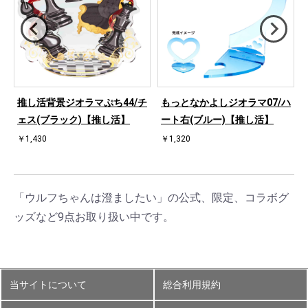
ハ
推し活背景ジオラマぷち44/チ
もっとなかよしジオラマ07/ハ
ェス(ブラック)【推し活】
ート右(ブルー)【推し活】
￥1,430
￥1,320
「ウルフちゃんは澄ましたい」の公式、限定、コラボグ
ッズなど9点お取り扱い中です。
当サイトについて
総合利用規約