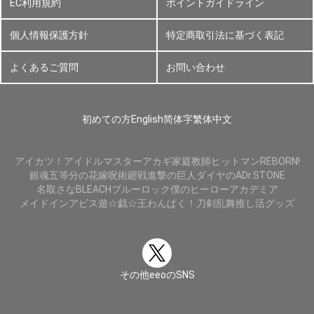
EC利用規約
ポイントガイドライン
個人情報保護方針
特定商取引法に基づく表記
よくあるご質問
お問い合わせ
初めての方
English
简体字
繁体中文
アイカツ！
アイドルマスター
アカギ
家庭教師ヒットマンREBORN!
銀魂
五等分の花嫁
呪術廻戦
進撃の巨人
ダイヤのA
Dr.STONE
名取さな
BLEACH
ブルーロック
僕のヒーローアカデミア
メイドインアビス
遊☆戯☆王
わんぱく！刀剣乱舞
推し活グッズ
その他eeoのSNS