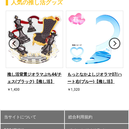
人気の推し活グッズ
ハ
推し活背景ジオラマぷち44/チ
もっとなかよしジオラマ07/ハ
ェス(ブラック)【推し活】
ート右(ブルー)【推し活】
￥1,430
￥1,320
当サイトについて
総合利用規約