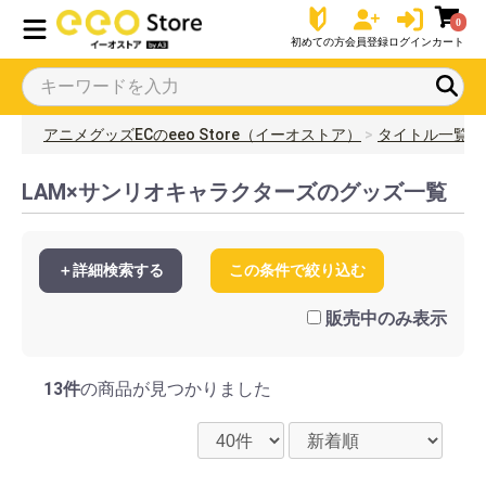
0
初めての方
会員登録
ログイン
カート
アニメグッズECのeeo Store（イーオストア）
タイトル一覧
LAM×サンリオキャラクターズのグッズ一覧
＋詳細検索する
この条件で絞り込む
販売中のみ表示
13件
の商品が見つかりました