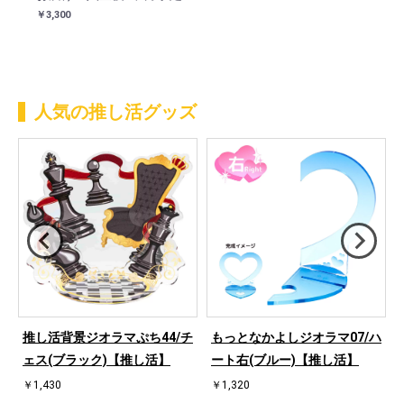
￥3,300
人気の推し活グッズ
ハ
推し活背景ジオラマぷち44/チ
もっとなかよしジオラマ07/ハ
ェス(ブラック)【推し活】
ート右(ブルー)【推し活】
￥1,430
￥1,320