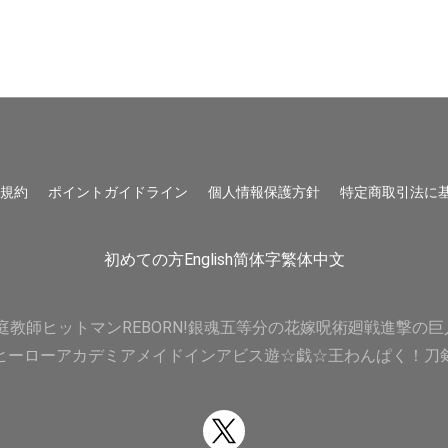
用規約
ポイントガイドライン
個人情報保護方針
特定商取引法に
初めての方
English
简体字
繁体中文
庭教師ヒットマンREBORN!
銀魂
五等分の花嫁
呪術廻戦
進撃の巨
ヒーローアカデミア
メイドインアビス
遊☆戯☆王
わんぱく！刀