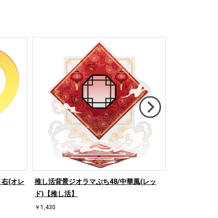
右(オレ
推し活背景ジオラマぷち48/中華風(レッ
推し活背景ジオ
ド)【推し活】
ド)【推し活】
￥1,430
￥1,430