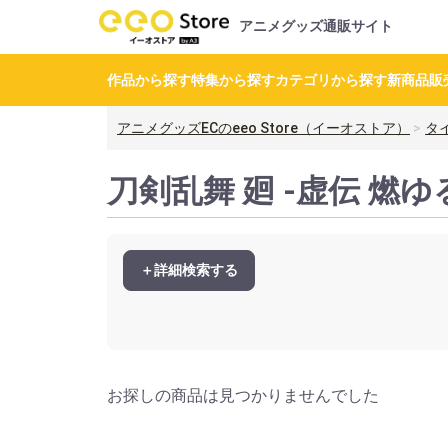
アニメグッズ通販サイト
作品から探す
特集から探す
カテゴリから探す
新商品
販
アニメグッズECのeeo Store（イーオストア）
タ
刀剣乱舞 廻 -虚伝 燃
＋詳細検索する
お探しの商品は見つかりませんでした