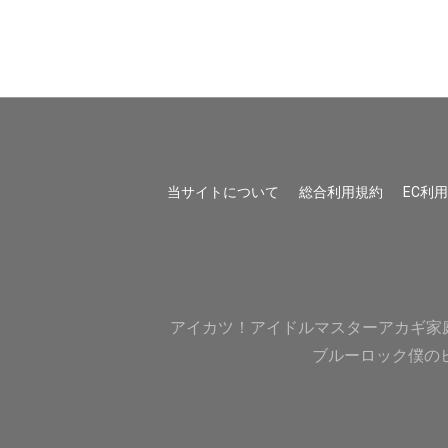
当サイトについて
総合利用規約
EC利
アイカツ！
アイドルマスター
アカギ
家
ブルーロック
僕の