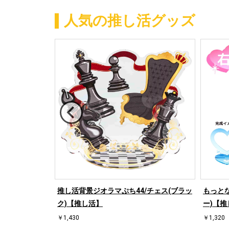
人気の推し活グッズ
/ハート左(ブル
推し活背景ジオラマぷち44/チェス(ブラッ
もっとな
ク)【推し活】
ー)【推
￥1,430
￥1,320