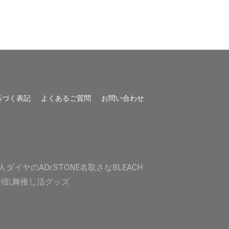
基づく表記
よくあるご質問
お問い合わせ
人
ダイヤのA
Dr.STONE
名取さな
BLEACH
剣乱舞
推し活グッズ