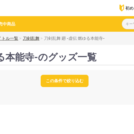
初め
売中商品
イトル一覧
刀剣乱舞
刀剣乱舞 廻 -虚伝 燃ゆる本能寺-
ゆる本能寺-のグッズ一覧
この条件で絞り込む