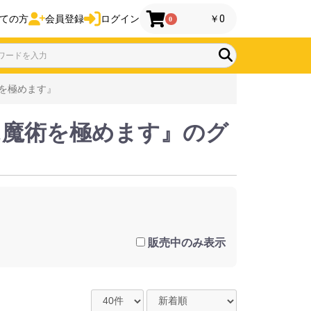
ての方
会員登録
ログイン
￥0
0
を極めます』
に魔術を極めます』のグ
販売中のみ表示