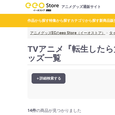
アニメグッズ通販サイト
作品から探す
特集から探す
カテゴリから探す
新商品
販
アニメグッズECのeeo Store（イーオストア）
タ
TVアニメ『転生した
ッズ一覧
＋詳細検索する
14件
の商品が見つかりました