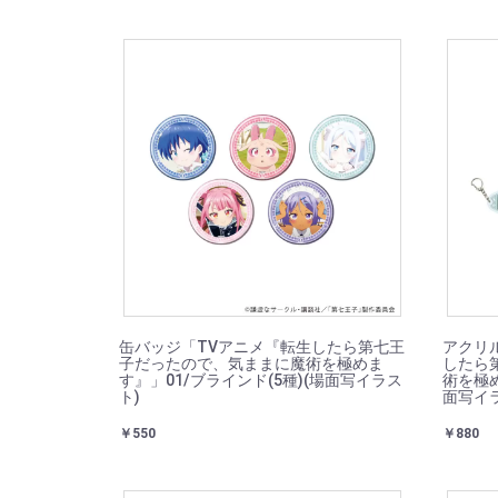
缶バッジ「TVアニメ『転生したら第七王
アクリ
子だったので、気ままに魔術を極めま
したら
す』」01/ブラインド(5種)(場面写イラス
術を極め
ト)
面写イ
￥550
￥880