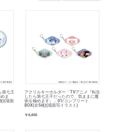
ら第七王
アクリルキーホルダー「TVアニメ『転生
極めま
したら第七王子だったので、気ままに魔
種)(場面
術を極めます』」01/コンプリート
BOX(全5種)(場面写イラスト)
￥4,400