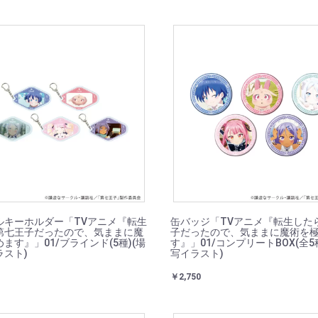
ルキーホルダー「TVアニメ『転生
缶バッジ「TVアニメ『転生した
第七王子だったので、気ままに魔
子だったので、気ままに魔術を
ます』」01/ブラインド(5種)(場
す』」01/コンプリートBOX(全5
ラスト)
写イラスト)
￥2,750