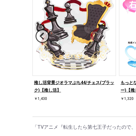
/ハート左(ブル
推し活背景ジオラマぷち44/チェス(ブラッ
もっとな
ク)【推し活】
ー)【推
￥1,430
￥1,320
「TVアニメ『転生したら第七王子だったので