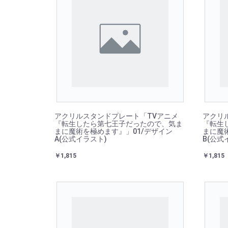
アクリルスタンドプレート「TVアニメ
アクリ
『転生したら第七王子だったので、気ま
『転生
まに魔術を極めます』」01/デザイン
まに魔
A(公式イラスト)
B(公式
￥1,815
￥1,815