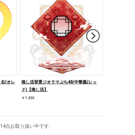
右(オレ
推し活背景ジオラマぷち48/中華風(レッ
推し活背景ジオ
ド)【推し活】
ド)【推し活】
￥1,430
￥1,430
14点お取り扱い中です。