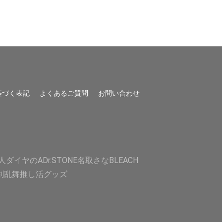
基づく表記
よくあるご質問
お問い合わせ
人
ダイヤのA
Dr.STONE
名取さな
BLEACH
剣乱舞
推し活グッズ