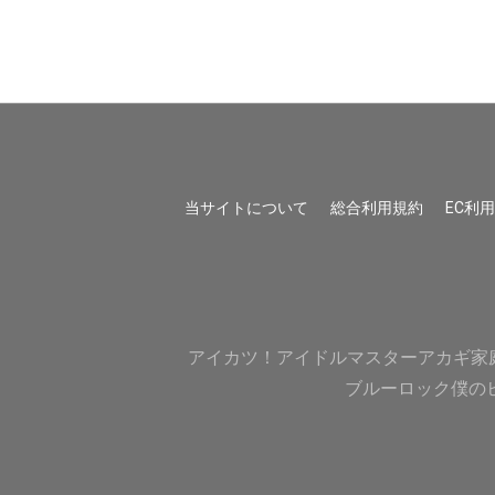
当サイトについて
総合利用規約
EC利
アイカツ！
アイドルマスター
アカギ
家
ブルーロック
僕の