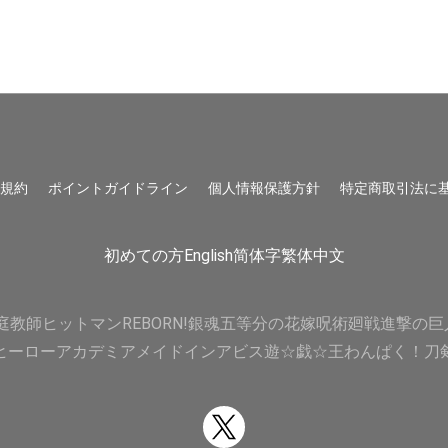
用規約
ポイントガイドライン
個人情報保護方針
特定商取引法に
初めての方
English
简体字
繁体中文
庭教師ヒットマンREBORN!
銀魂
五等分の花嫁
呪術廻戦
進撃の巨
ヒーローアカデミア
メイドインアビス
遊☆戯☆王
わんぱく！刀