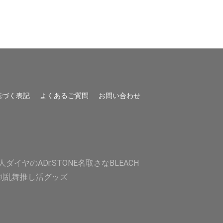
基づく表記
よくあるご質問
お問い合わせ
人
ダイヤのA
Dr.STONE
名取さな
BLEACH
剣乱舞
推し活グッズ