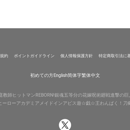
用規約
ポイントガイドライン
個人情報保護方針
特定商取引法に
初めての方
English
简体字
繁体中文
庭教師ヒットマンREBORN!
銀魂
五等分の花嫁
呪術廻戦
進撃の巨
ヒーローアカデミア
メイドインアビス
遊☆戯☆王
わんぱく！刀