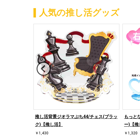
人気の推し活グッズ
/ハート左(ブル
推し活背景ジオラマぷち44/チェス(ブラッ
もっとな
ク)【推し活】
ー)【推
￥1,430
￥1,320