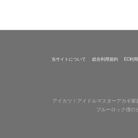
当サイトについて
総合利用規約
EC利
アイカツ！
アイドルマスター
アカギ
家
ブルーロック
僕の