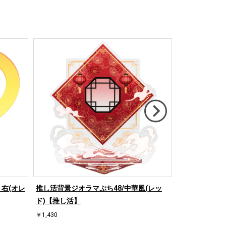
右(オレ
推し活背景ジオラマぷち48/中華風(レッ
推し活背景ジオ
ド)【推し活】
ド)【推し活】
￥1,430
￥1,430